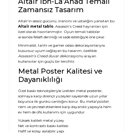
Altaïr Ibn-LaʼAhad Temalı
Zamansız Tasarım
Altaïr’in sessiz gücünü, inancını ve ustalığını yansıtan bu
Altaïr metal tablo
, Assassin’s Creed hayranları için
özel olarak hazırlanmıştır. Oyun temalı tablolar
arasında felsefi derinliği ve sade estetiğiyle öne çıkar.
Minimalist, tarihi ve gamer odası dekorasyonlarıyla
kusursuz uyum sağlayan bu tasarım, özellikle
Assassin’s Creed duvar dekorasyonu
arayan
kullanıcılar için güçlü bir tercihtir.
Metal Poster Kalitesi ve
Dayanıklılığı
Özel baskı teknolojileriyle üretilen metal posterler,
solmaya karşı dirençli yüzeyleri sayesinde uzun yıllar
boyunca ilk günkü canlılığını korur. Bu
metal poster
,
nem ve çevresel etkenlere karşı dayanıklı yapısıyla hem
ev hem de ofis kullanımı için uygundur.
Yüksek kaliteli metal yüzey
Net ve kontrastlı baskı kalitesi
Hafif ve kolay asılabilir yapı