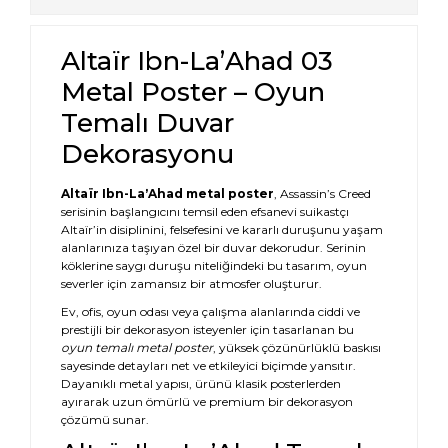
Altaïr Ibn-LaʼAhad 03
Metal Poster – Oyun
Temalı Duvar
Dekorasyonu
Altaïr Ibn-LaʼAhad metal poster
, Assassin’s Creed
serisinin başlangıcını temsil eden efsanevi suikastçı
Altaïr’in disiplinini, felsefesini ve kararlı duruşunu yaşam
alanlarınıza taşıyan özel bir duvar dekorudur. Serinin
köklerine saygı duruşu niteliğindeki bu tasarım, oyun
severler için zamansız bir atmosfer oluşturur.
Ev, ofis, oyun odası veya çalışma alanlarında ciddi ve
prestijli bir dekorasyon isteyenler için tasarlanan bu
oyun temalı metal poster
, yüksek çözünürlüklü baskısı
sayesinde detayları net ve etkileyici biçimde yansıtır.
Dayanıklı metal yapısı, ürünü klasik posterlerden
ayırarak uzun ömürlü ve premium bir dekorasyon
çözümü sunar.