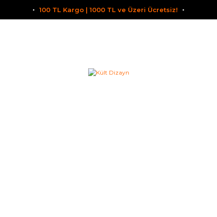
100 TL Kargo | 1000 TL ve Üzeri Ücretsiz!