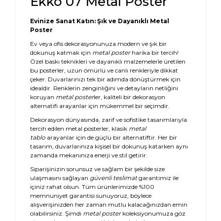
Ekko 07 Metal Poster
Evinize Sanat Katın: Şık ve Dayanıklı Metal
Poster
Ev veya ofis dekorasyonunuza modern ve şık bir
dokunuş katmak için
metal poster
harika bir tercih!
Özel baskı teknikleri ve dayanıklı malzemelerle üretilen
bu posterler, uzun ömürlü ve canlı renkleriyle dikkat
çeker. Duvarlarınızı tek bir adımda dönüştürmek için
idealdir. Renklerin zenginliğini ve detayların netliğini
koruyan
metal poster
ler, kaliteli bir dekorasyon
alternatifi arayanlar için mükemmel bir seçimdir.
Dekorasyon dünyasında, zarif ve sofistike tasarımlarıyla
tercih edilen metal posterler, klasik
metal
tablo
arayanlar için de güçlü bir alternatiftir. Her bir
tasarım, duvarlarınıza kişisel bir dokunuş katarken aynı
zamanda mekanınıza enerji ve stil getirir.
Siparişinizin sorunsuz ve sağlam bir şekilde size
ulaşmasını sağlayan
güvenli teslimat
garantimiz ile
içiniz rahat olsun. Tüm ürünlerimizde %100
memnuniyet garantisi sunuyoruz, böylece
alışverişinizden her zaman mutlu kalacağınızdan emin
olabilirsiniz. Şimdi
metal poster
koleksiyonumuza göz