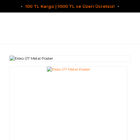
100 TL Kargo | 1000 TL ve Üzeri Ücretsiz!