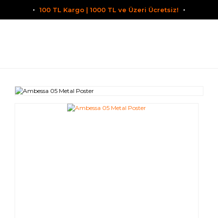
100 TL Kargo | 1000 TL ve Üzeri Ücretsiz!