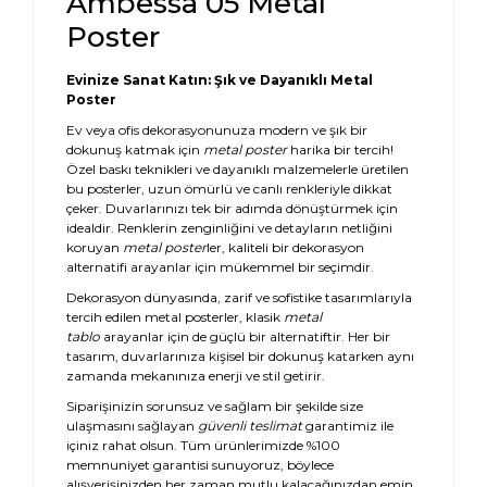
Ambessa 05 Metal
Poster
Evinize Sanat Katın: Şık ve Dayanıklı Metal
Poster
Ev veya ofis dekorasyonunuza modern ve şık bir
dokunuş katmak için
metal poster
harika bir tercih!
Özel baskı teknikleri ve dayanıklı malzemelerle üretilen
bu posterler, uzun ömürlü ve canlı renkleriyle dikkat
çeker. Duvarlarınızı tek bir adımda dönüştürmek için
idealdir. Renklerin zenginliğini ve detayların netliğini
koruyan
metal poster
ler, kaliteli bir dekorasyon
alternatifi arayanlar için mükemmel bir seçimdir.
Dekorasyon dünyasında, zarif ve sofistike tasarımlarıyla
tercih edilen metal posterler, klasik
metal
tablo
arayanlar için de güçlü bir alternatiftir. Her bir
tasarım, duvarlarınıza kişisel bir dokunuş katarken aynı
zamanda mekanınıza enerji ve stil getirir.
Siparişinizin sorunsuz ve sağlam bir şekilde size
ulaşmasını sağlayan
güvenli teslimat
garantimiz ile
içiniz rahat olsun. Tüm ürünlerimizde %100
memnuniyet garantisi sunuyoruz, böylece
alışverişinizden her zaman mutlu kalacağınızdan emin