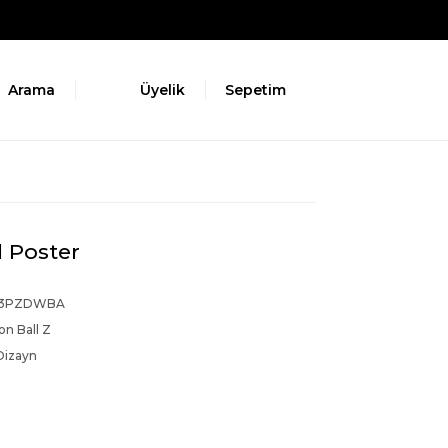
Arama
Üyelik
Sepetim
l Poster
3PZDWBA
n Ball Z
Dizayn