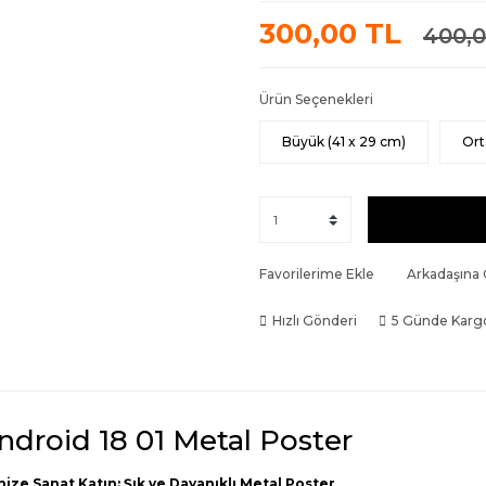
300,00 TL
400,0
Ürün Seçenekleri
Büyük (41 x 29 cm)
Ort
Favorilerime Ekle
Arkadaşına
Hızlı Gönderi
5 Günde Karg
ndroid 18 01 Metal Poster
nize Sanat Katın: Şık ve Dayanıklı Metal Poster