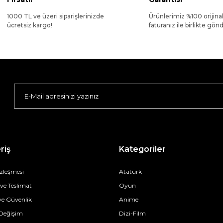
1000 TL ve üzeri siparişlerinizde
Ürünlerimiz %100 orijina
ücretsiz kargo!
faturanız ile birlikte gönde
riş
Kategoriler
özleşmesi
Atatürk
e Teslimat
Oyun
 ve Güvenlik
Anime
 Değişim
Dizi-Film