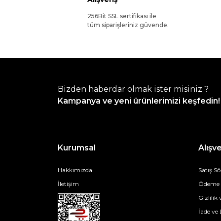
256Bit SSL sertifikası ile
tüm siparişleriniz güvende.
Bizden haberdar olmak ister misiniz ?
Kampanya ve yeni ürünlerimizi keşfedin!
Kurumsal
Alışve
Hakkımızda
Satış S
İletişim
Ödeme v
Gizlilik
İade ve