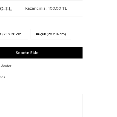
0 TL
Kazancınız : 100,00 TL
a (29 x 20 cm)
Küçük (20 x 14 cm)
Sepete Ekle
 Gönder
oda