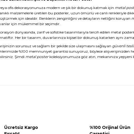
veya ofis dekorasyonunuza modern ve şık bir dokunuş katmak için
metal post
anıklı malzemelerle üretilen bu posterler, uzun ömürlü ve canlı renkleriyle dikk
üştürmek için idealdir. Renklerin zenginliğini ve detayların netliğini koruyan
m
yanlar için mükemmel bir seçimdir.
rasyon dünyasında, zarif ve sofistike tasarımlarıyla tercih edilen metal posterl
rnatiftir. Her bir tasarım, duvarlarınıza kişisel bir dokunuş katarken aynı zaman
arişinizin sorunsuz ve sağlam bir şekilde size ulaşmasını sağlayan
güvenli tesl
nlerimizde %100 memnuniyet garantisi sunuyoruz, böylece alışverişinizden 
ilirsiniz. Şimdi
metal poster
koleksiyonumuza göz atın, mekanınıza yepyeni b
Ücretsiz Kargo
%100 Orijinal Ürün
Fırsatı!
Garantisi