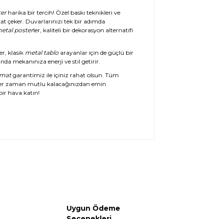
er
harika bir tercih! Özel baskı teknikleri ve
at çeker. Duvarlarınızı tek bir adımda
etal poster
ler, kaliteli bir dekorasyon alternatifi
er, klasik
metal tablo
arayanlar için de güçlü bir
da mekanınıza enerji ve stil getirir.
imat
garantimiz ile içiniz rahat olsun. Tüm
her zaman mutlu kalacağınızdan emin
ir hava katın!
Uygun Ödeme
Seçenekleri