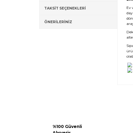
Ev 
TAKSİT SEÇENEKLERİ
day
dön
ÖNERİLERİNİZ
ara
Deko
alte
Sip
ürü
olab
%100 Güvenli
Alışveriş