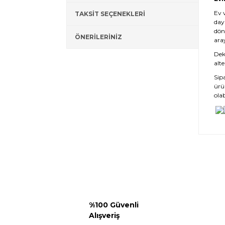
Ev 
TAKSİT SEÇENEKLERİ
day
dön
ÖNERİLERİNİZ
ara
Deko
alte
Sip
ürü
olab
%100 Güvenli
Alışveriş