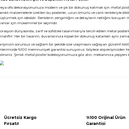
veya ofis dekorasyonunuza modern ve şık bir dokunuş katmak için
metal post
anıklı malzemelerle üretilen bu posterler, uzun ömürlü ve canlı renkleriyle dikk
üştürmek için idealdir. Renklerin zenginliğini ve detayların netliğini koruyan
m
yanlar için mükemmel bir seçimdir.
rasyon dünyasında, zarif ve sofistike tasarımlarıyla tercih edilen metal posterl
rnatiftir. Her bir tasarım, duvarlarınıza kişisel bir dokunuş katarken aynı zaman
arişinizin sorunsuz ve sağlam bir şekilde size ulaşmasını sağlayan
güvenli tesl
nlerimizde %100 memnuniyet garantisi sunuyoruz, böylece alışverişinizden 
ilirsiniz. Şimdi
metal poster
koleksiyonumuza göz atın, mekanınıza yepyeni b
Ücretsiz Kargo
%100 Orijinal Ürün
Fırsatı!
Garantisi