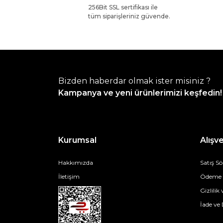
256Bit SSL sertifikası ile
tüm siparişleriniz güvende.
Bizden haberdar olmak ister misiniz ?
Kampanya ve yeni ürünlerimizi keşfedin!
Kurumsal
Alışve
Hakkımızda
Satış S
İletişim
Ödeme v
Gizlilik
İade ve