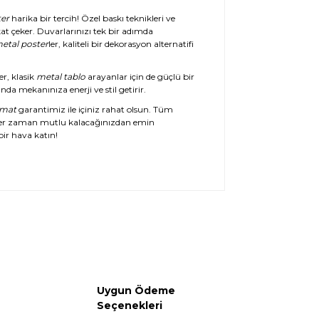
er
harika bir tercih! Özel baskı teknikleri ve
at çeker. Duvarlarınızı tek bir adımda
etal poster
ler, kaliteli bir dekorasyon alternatifi
er, klasik
metal tablo
arayanlar için de güçlü bir
da mekanınıza enerji ve stil getirir.
imat
garantimiz ile içiniz rahat olsun. Tüm
her zaman mutlu kalacağınızdan emin
ir hava katın!
Uygun Ödeme
Seçenekleri