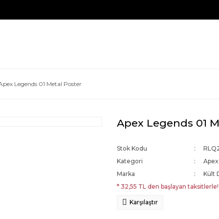
Apex Legends 01 Metal Poster
Apex Legends 01 M
Stok Kodu
RLQ
Kategori
Apex
Marka
Kült 
* 32,55 TL den başlayan taksitlerle!
Karşılaştır