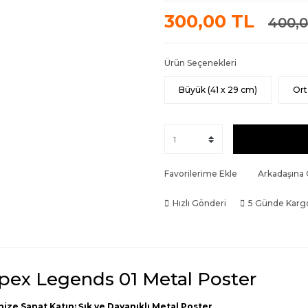
300,00 TL
400,0
Ürün Seçenekleri
Büyük (41 x 29 cm)
Ort
Favorilerime Ekle
Arkadaşına
Hızlı Gönderi
5 Günde Karg
pex Legends 01 Metal Poster
nize Sanat Katın: Şık ve Dayanıklı Metal Poster