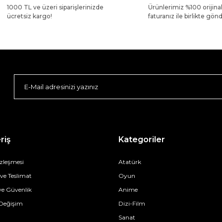
1000 TL ve üzeri siparişlerinizde
Ürünlerimiz %100 orijina
ücretsiz kargo!
faturanız ile birlikte gönde
riş
Kategoriler
özleşmesi
Atatürk
e Teslimat
Oyun
 ve Güvenlik
Anime
 Değişim
Dizi-Film
Sanat