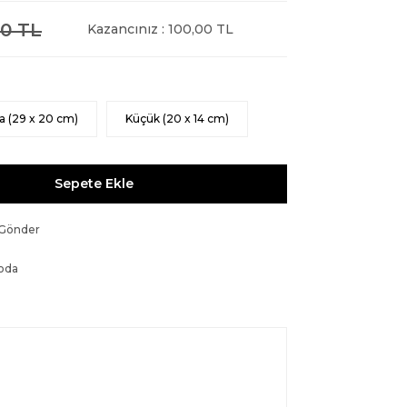
0 TL
Kazancınız : 100,00 TL
a (29 x 20 cm)
Küçük (20 x 14 cm)
Sepete Ekle
 Gönder
oda