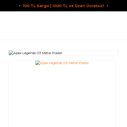
100 TL Kargo | 1000 TL ve Üzeri Ücretsiz!