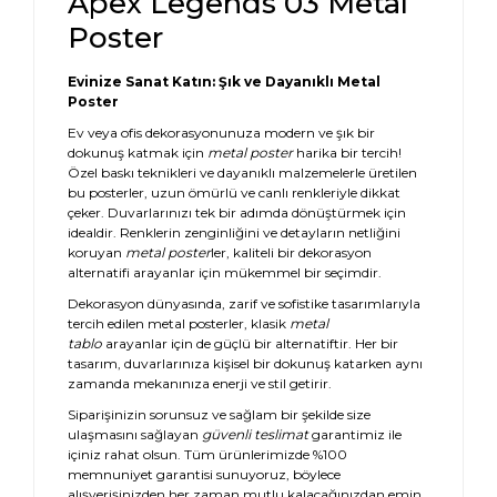
Apex Legends 03 Metal
Poster
Evinize Sanat Katın: Şık ve Dayanıklı Metal
Poster
Ev veya ofis dekorasyonunuza modern ve şık bir
dokunuş katmak için
metal poster
harika bir tercih!
Özel baskı teknikleri ve dayanıklı malzemelerle üretilen
bu posterler, uzun ömürlü ve canlı renkleriyle dikkat
çeker. Duvarlarınızı tek bir adımda dönüştürmek için
idealdir. Renklerin zenginliğini ve detayların netliğini
koruyan
metal poster
ler, kaliteli bir dekorasyon
alternatifi arayanlar için mükemmel bir seçimdir.
Dekorasyon dünyasında, zarif ve sofistike tasarımlarıyla
tercih edilen metal posterler, klasik
metal
tablo
arayanlar için de güçlü bir alternatiftir. Her bir
tasarım, duvarlarınıza kişisel bir dokunuş katarken aynı
zamanda mekanınıza enerji ve stil getirir.
Siparişinizin sorunsuz ve sağlam bir şekilde size
ulaşmasını sağlayan
güvenli teslimat
garantimiz ile
içiniz rahat olsun. Tüm ürünlerimizde %100
memnuniyet garantisi sunuyoruz, böylece
alışverişinizden her zaman mutlu kalacağınızdan emin