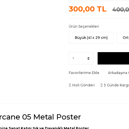
300,00 TL
400,0
Ürün Seçenekleri
Büyük (41 x 29 cm)
Ort
Favorilerime Ekle
Arkadaşına
Hızlı Gönderi
5 Günde Karg
rcane 05 Metal Poster
nize Sanat Katın: Şık ve Dayanıklı Metal Poster