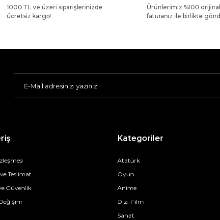
1000 TL ve üzeri siparişlerinizde
Ürünlerimiz %100 orijina
ücretsiz kargo!
faturanız ile birlikte gönde
riş
Kategoriler
özleşmesi
Atatürk
e Teslimat
Oyun
 ve Güvenlik
Anime
 Değişim
Dizi-Film
Sanat