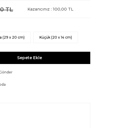
0 TL
Kazancınız : 100,00 TL
a (29 x 20 cm)
Küçük (20 x 14 cm)
Sepete Ekle
 Gönder
oda