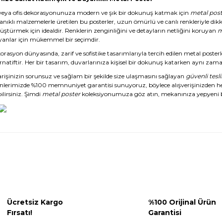
veya ofis dekorasyonunuza modern ve şık bir dokunuş katmak için
metal post
anıklı malzemelerle üretilen bu posterler, uzun ömürlü ve canlı renkleriyle dikk
üştürmek için idealdir. Renklerin zenginliğini ve detayların netliğini koruyan
m
yanlar için mükemmel bir seçimdir.
rasyon dünyasında, zarif ve sofistike tasarımlarıyla tercih edilen metal posterl
rnatiftir. Her bir tasarım, duvarlarınıza kişisel bir dokunuş katarken aynı zaman
arişinizin sorunsuz ve sağlam bir şekilde size ulaşmasını sağlayan
güvenli tesl
nlerimizde %100 memnuniyet garantisi sunuyoruz, böylece alışverişinizden 
ilirsiniz. Şimdi
metal poster
koleksiyonumuza göz atın, mekanınıza yepyeni b
Ücretsiz Kargo
%100 Orijinal Ürün
Fırsatı!
Garantisi