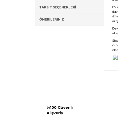
Ev 
TAKSİT SEÇENEKLERİ
day
dön
ÖNERİLERİNİZ
ara
Deko
alte
Sip
ürü
olab
%100 Güvenli
Alışveriş