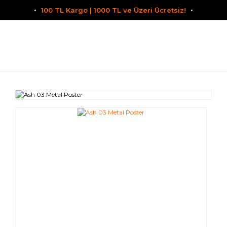
100 TL Kargo | 1000 TL ve Üzeri Ücretsiz!