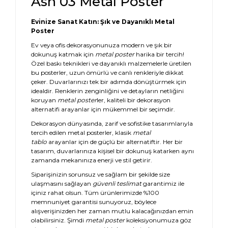
Ash 03 Metal Poster
Evinize Sanat Katın: Şık ve Dayanıklı Metal
Poster
Ev veya ofis dekorasyonunuza modern ve şık bir
dokunuş katmak için
metal poster
harika bir tercih!
Özel baskı teknikleri ve dayanıklı malzemelerle üretilen
bu posterler, uzun ömürlü ve canlı renkleriyle dikkat
çeker. Duvarlarınızı tek bir adımda dönüştürmek için
idealdir. Renklerin zenginliğini ve detayların netliğini
koruyan
metal poster
ler, kaliteli bir dekorasyon
alternatifi arayanlar için mükemmel bir seçimdir.
Dekorasyon dünyasında, zarif ve sofistike tasarımlarıyla
tercih edilen metal posterler, klasik
metal
tablo
arayanlar için de güçlü bir alternatiftir. Her bir
tasarım, duvarlarınıza kişisel bir dokunuş katarken aynı
zamanda mekanınıza enerji ve stil getirir.
Siparişinizin sorunsuz ve sağlam bir şekilde size
ulaşmasını sağlayan
güvenli teslimat
garantimiz ile
içiniz rahat olsun. Tüm ürünlerimizde %100
memnuniyet garantisi sunuyoruz, böylece
alışverişinizden her zaman mutlu kalacağınızdan emin
olabilirsiniz. Şimdi
metal poster
koleksiyonumuza göz