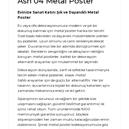
Ash 04 Metal Poster
Evinize Sanat Katın: Şık ve Dayanıklı Metal
Poster
Ev veya ofis dekorasyonunuza modern ve şık bir
dokunuş katmak için
metal poster
harika bir tercih!
Özel baskı teknikleri ve dayanıklı malzemelerle üretilen
bu posterler, uzun ömürlü ve canlı renkleriyle dikkat
çeker. Duvarlarınızı tek bir adımda dönüştürmek için
idealdir. Renklerin zenginliğini ve detayların netliğini
koruyan
metal poster
ler, kaliteli bir dekorasyon
alternatifi arayanlar için mükemmel bir seçimdir.
Dekorasyon dünyasında, zarif ve sofistike tasarımlarıyla
tercih edilen metal posterler, klasik
metal
tablo
arayanlar için de güçlü bir alternatiftir. Her bir
tasarım, duvarlarınıza kişisel bir dokunuş katarken aynı
zamanda mekanınıza enerji ve stil getirir.
Siparişinizin sorunsuz ve sağlam bir şekilde size
ulaşmasını sağlayan
güvenli teslimat
garantimiz ile
içiniz rahat olsun. Tüm ürünlerimizde %100
memnuniyet garantisi sunuyoruz, böylece
alışverişinizden her zaman mutlu kalacağınızdan emin
olabilirsiniz. Şimdi
metal poster
koleksiyonumuza göz