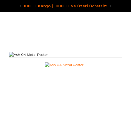
100 TL Kargo | 1000 TL ve Üzeri Ücretsiz!