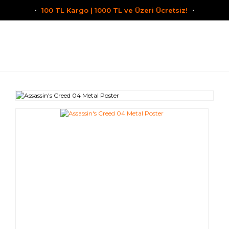
100 TL Kargo | 1000 TL ve Üzeri Ücretsiz!