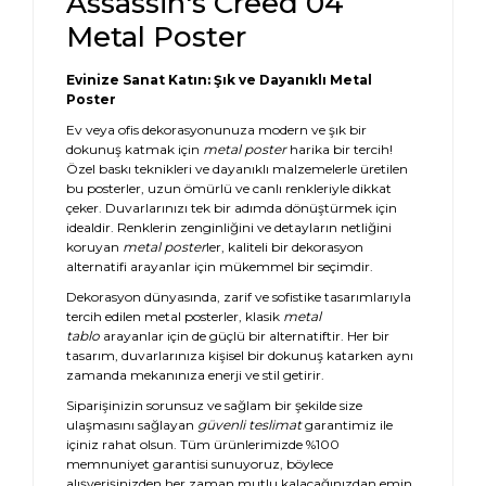
Assassin's Creed 04
Metal Poster
Evinize Sanat Katın: Şık ve Dayanıklı Metal
Poster
Ev veya ofis dekorasyonunuza modern ve şık bir
dokunuş katmak için
metal poster
harika bir tercih!
Özel baskı teknikleri ve dayanıklı malzemelerle üretilen
bu posterler, uzun ömürlü ve canlı renkleriyle dikkat
çeker. Duvarlarınızı tek bir adımda dönüştürmek için
idealdir. Renklerin zenginliğini ve detayların netliğini
koruyan
metal poster
ler, kaliteli bir dekorasyon
alternatifi arayanlar için mükemmel bir seçimdir.
Dekorasyon dünyasında, zarif ve sofistike tasarımlarıyla
tercih edilen metal posterler, klasik
metal
tablo
arayanlar için de güçlü bir alternatiftir. Her bir
tasarım, duvarlarınıza kişisel bir dokunuş katarken aynı
zamanda mekanınıza enerji ve stil getirir.
Siparişinizin sorunsuz ve sağlam bir şekilde size
ulaşmasını sağlayan
güvenli teslimat
garantimiz ile
içiniz rahat olsun. Tüm ürünlerimizde %100
memnuniyet garantisi sunuyoruz, böylece
alışverişinizden her zaman mutlu kalacağınızdan emin