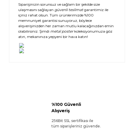
Siparişinizin sorunsuz ve sağlam bir şekilde size
ulaşmasını sağlayan
güvenli teslimat
garantimiz ile
içiniz rahat olsun. Tüm ürünlerimizde %100
memnuniyet garantisi sunuyoruz, böylece
alışverişinizden her zaman mutlu kalacağınızdan emin
olabilirsiniz. Şimdi
metal poster
koleksiyonumuza göz
atın, mekanınıza yepyeni bir hava katın!
%100 Güvenli
Alışveriş
256Bit SSL sertifikası ile
tüm siparişleriniz güvende.