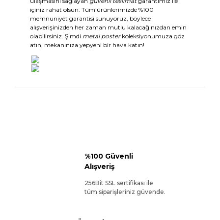
ulaşmasını sağlayan
güvenli teslimat
garantimiz ile
içiniz rahat olsun. Tüm ürünlerimizde %100
memnuniyet garantisi sunuyoruz, böylece
alışverişinizden her zaman mutlu kalacağınızdan emin
olabilirsiniz. Şimdi
metal poster
koleksiyonumuza göz
atın, mekanınıza yepyeni bir hava katın!
%100 Güvenli
Alışveriş
256Bit SSL sertifikası ile
tüm siparişleriniz güvende.