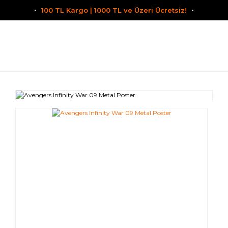
100 TL Kargo | 1000 TL ve Üzeri Ücretsiz!