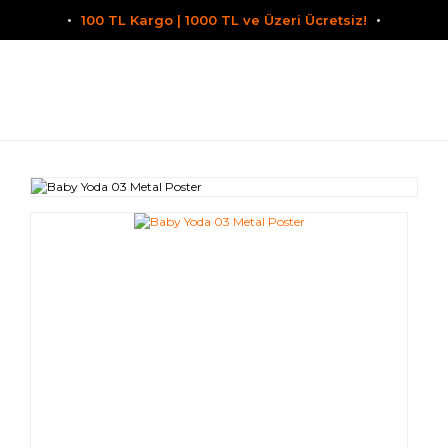
100 TL Kargo | 1000 TL ve Üzeri Ücretsiz!