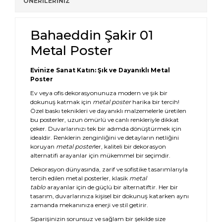
ÖNERİLERİNİZ
Bahaeddin Şakir 01
Metal Poster
Evinize Sanat Katın: Şık ve Dayanıklı Metal
Poster
Ev veya ofis dekorasyonunuza modern ve şık bir
dokunuş katmak için
metal poster
harika bir tercih!
Özel baskı teknikleri ve dayanıklı malzemelerle üretilen
bu posterler, uzun ömürlü ve canlı renkleriyle dikkat
çeker. Duvarlarınızı tek bir adımda dönüştürmek için
idealdir. Renklerin zenginliğini ve detayların netliğini
koruyan
metal poster
ler, kaliteli bir dekorasyon
alternatifi arayanlar için mükemmel bir seçimdir.
Dekorasyon dünyasında, zarif ve sofistike tasarımlarıyla
tercih edilen metal posterler, klasik
metal
tablo
arayanlar için de güçlü bir alternatiftir. Her bir
tasarım, duvarlarınıza kişisel bir dokunuş katarken aynı
zamanda mekanınıza enerji ve stil getirir.
Siparişinizin sorunsuz ve sağlam bir şekilde size