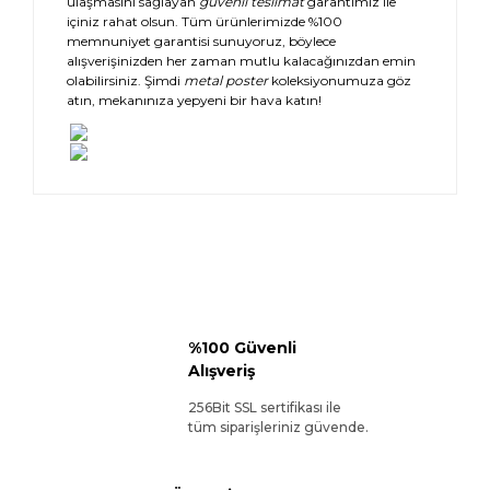
ulaşmasını sağlayan
güvenli teslimat
garantimiz ile
içiniz rahat olsun. Tüm ürünlerimizde %100
memnuniyet garantisi sunuyoruz, böylece
alışverişinizden her zaman mutlu kalacağınızdan emin
olabilirsiniz. Şimdi
metal poster
koleksiyonumuza göz
atın, mekanınıza yepyeni bir hava katın!
%100 Güvenli
Alışveriş
256Bit SSL sertifikası ile
tüm siparişleriniz güvende.