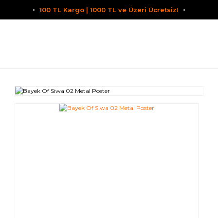
100 TL Kargo | 1000 TL ve Üzeri Ücretsiz!