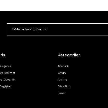
riş
Kategoriler
özleşmesi
Atatürk
e Teslimat
Oyun
 ve Güvenlik
Anime
 Değişim
Dizi-Film
Sanat