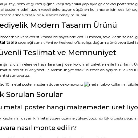
al yüzey, nem ve güneş ışığına karşı dayanıklı yapısıyla geleneksel posterler
al poster modeli, uzun vadeli dekorasyon düşünen kullanıcılar için ideal bir seç
s ortamlarında pratik bir kullanım deneyimi sunar.
ediyelik Modern Tasarım Ürünü
 modern ve karakteristik tasarımı sayesinde Zed 10 modeli, sevdiklerinize özel g
al tablo
seçeneği sunar. Yeni ev hediyesi, ofis açılışı, doğum günü veya öze
üvenli Teslimat ve Memnuniyet
rişiniz, çizilmelere ve hasarlara karşı özel korumalı paketleme ile hazırlanır.
limat süreci titizlikle yönetilir. Memnuniyet odaklı hizmet anlayışımız ile Zed
antisi sunuyoruz.
ık Sorulan Sorular
 metal poster hangi malzemeden üretiliyo
l kaplamalı dayanıklı metal yüzey üzerine yüksek çözünürlüklü baskı uygula
vara nasıl monte edilir?