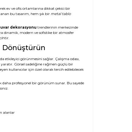
rek ev ve ofis ortamlarına dikkat çekici bir
rlanan bu tasarım, hem şık bir
metal tablo
uvar dekorasyonu
trendlerinin merkezinde
ıza dinamik, modern ve sofistike bir atmosfer
ihtir.
zı Dönüştürün
nda etkileyici görünmesini sağlar. Çalışma odası,
ı yaratır. Görsel sadeliğine rağmen güçlü bir
en kullanıcılar için özel olarak tercih edilebilecek
a çok daha profesyonel bir görünüm sunar. Bu sayede
siniz.
m alanlar