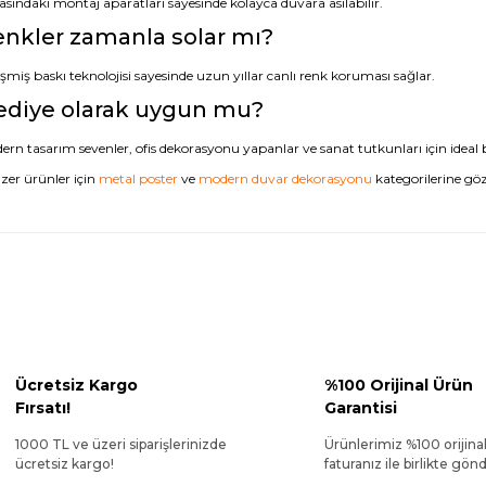
asındaki montaj aparatları sayesinde kolayca duvara asılabilir.
nkler zamanla solar mı?
şmiş baskı teknolojisi sayesinde uzun yıllar canlı renk koruması sağlar.
ediye olarak uygun mu?
rn tasarım sevenler, ofis dekorasyonu yapanlar ve sanat tutkunları için ideal b
zer ürünler için
metal poster
ve
modern duvar dekorasyonu
kategorilerine göz 
Ücretsiz Kargo
%100 Orijinal Ürün
Fırsatı!
Garantisi
1000 TL ve üzeri siparişlerinizde
Ürünlerimiz %100 orijina
ücretsiz kargo!
faturanız ile birlikte gönde