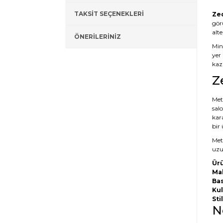
TAKSİT SEÇENEKLERİ
Zed
gör
alt
ÖNERİLERİNİZ
Mini
yer 
kaza
Z
Meta
salo
kar
bir
Meta
uzun
Ürü
Ma
Bas
Kul
Stil
N