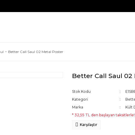
aul
Better Call Saul 02 Metal Poster
Better Call Saul 02
Stok Kodu
E1S
Kategori
Bette
Marka
Kült 
* 32,55 TL den başlayan taksitlerle!
Karşılaştır