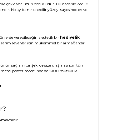
e göre çok daha uzun ömürlüdür. Bu nedenle Zed 10
imdir. Kolay temizlenebilir yüzeyi sayesinde ev ve
ünlerde verebileceğiniz estetik bir
hediyelik
l tasarım sevenler için mükemmel bir armağandır.
 Ürünün sağlam bir şekilde size ulaşması için tüm
 10 metal poster modelinde de %100 mutluluk
r?
nmaktadır.