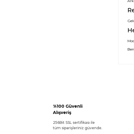
Ark
Re
Geli
H
Mode
Ben
%100 Güvenli
Alışveriş
256Bit SSL sertifikası ile
tüm siparişleriniz güvende.