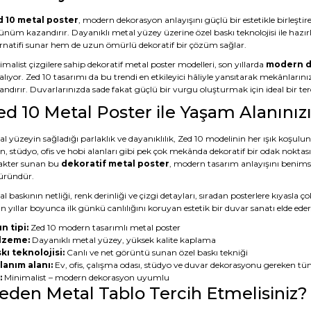
 10 metal poster
, modern dekorasyon anlayışını güçlü bir estetikle birleştire
ünüm kazandırır. Dayanıklı metal yüzey üzerine özel baskı teknolojisi ile hazı
ernatifi sunar hem de uzun ömürlü dekoratif bir çözüm sağlar.
malist çizgilere sahip dekoratif metal poster modelleri, son yıllarda
modern d
alıyor. Zed 10 tasarımı da bu trendi en etkileyici hâliyle yansıtarak mekânların
ndırır. Duvarlarınızda sade fakat güçlü bir vurgu oluşturmak için ideal bir terc
ed 10 Metal Poster ile Yaşam Alanını
l yüzeyin sağladığı parlaklık ve dayanıklılık, Zed 10 modelinin her ışık koşulu
n, stüdyo, ofis ve hobi alanları gibi pek çok mekânda dekoratif bir odak noktas
akter sunan bu
dekoratif metal poster
, modern tasarım anlayışını benimsey
 üründür.
l baskının netliği, renk derinliği ve çizgi detayları, sıradan posterlere kıyasl
 yıllar boyunca ilk günkü canlılığını koruyan estetik bir duvar sanatı elde eder
n tipi:
Zed 10 modern tasarımlı metal poster
lzeme:
Dayanıklı metal yüzey, yüksek kalite kaplama
kı teknolojisi:
Canlı ve net görüntü sunan özel baskı tekniği
lanım alanı:
Ev, ofis, çalışma odası, stüdyo ve duvar dekorasyonu gereken tü
:
Minimalist – modern dekorasyon uyumlu
eden Metal Tablo Tercih Etmelisiniz?