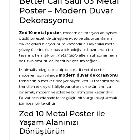
Better Call Saul 03 Metal
Poster – Modern Duvar
Dekorasyonu
Zed 10 metal poster
, modern dekorasyon anlayışını
güçlü bir estetikle birleştirerek ev ve ofis ortamlarına
dikkat çekici bir görünüm kazandırır. Dayanıklı metal
yüzey üzerine özel baskı teknolojisi ile hazırlanan bu
tasarım, hem şık bir
metal tablo
alternatifi sunar hem
de uzun ömürlü dekoratif bir çözüm sağlar.
Minimalist çizgilere sahip dekoratif metal poster
modelleri, son yıllarda
modern duvar dekorasyonu
trendlerinin merkezinde yer alıyor. Zed 10 tasarımı da bu
trendi en etkileyici hâliyle yansıtarak mekânlarınıza
dinamik, modern ve sofistike bir atmosfer kazandırır.
Duvarlarınızda sade fakat güçlü bir vurgu oluşturmak
için ideal bir tercihtir.
Zed 10 Metal Poster ile
Yaşam Alanınızı
Dönüştürün