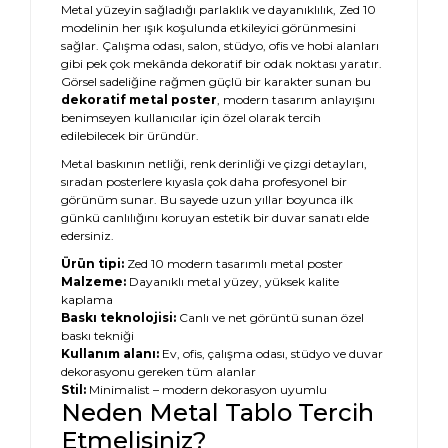
Metal yüzeyin sağladığı parlaklık ve dayanıklılık, Zed 10
modelinin her ışık koşulunda etkileyici görünmesini
sağlar. Çalışma odası, salon, stüdyo, ofis ve hobi alanları
gibi pek çok mekânda dekoratif bir odak noktası yaratır.
Görsel sadeliğine rağmen güçlü bir karakter sunan bu
dekoratif metal poster
, modern tasarım anlayışını
benimseyen kullanıcılar için özel olarak tercih
edilebilecek bir üründür.
Metal baskının netliği, renk derinliği ve çizgi detayları,
sıradan posterlere kıyasla çok daha profesyonel bir
görünüm sunar. Bu sayede uzun yıllar boyunca ilk
günkü canlılığını koruyan estetik bir duvar sanatı elde
edersiniz.
Ürün tipi:
Zed 10 modern tasarımlı metal poster
Malzeme:
Dayanıklı metal yüzey, yüksek kalite
kaplama
Baskı teknolojisi:
Canlı ve net görüntü sunan özel
baskı tekniği
Kullanım alanı:
Ev, ofis, çalışma odası, stüdyo ve duvar
dekorasyonu gereken tüm alanlar
Stil:
Minimalist – modern dekorasyon uyumlu
Neden Metal Tablo Tercih
Etmelisiniz?