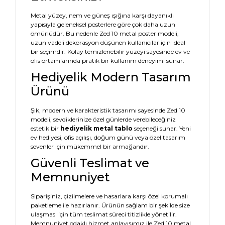
Metal yüzey, nem ve güneş ışığına karşı dayanıklı
yapısıyla geleneksel posterlere göre çok daha uzun
ömürlüdür. Bu nedenle Zed 10 metal poster modeli,
uzun vadeli dekorasyon düşünen kullanıcılar için ideal
bir seçimdir. Kolay temizlenebilir yüzeyi sayesinde ev ve
ofis ortamlarında pratik bir kullanım deneyimi sunar.
Hediyelik Modern Tasarım
Ürünü
Şık, modern ve karakteristik tasarımı sayesinde Zed 10
modeli, sevdiklerinize özel günlerde verebileceğiniz
estetik bir
hediyelik metal tablo
seçeneği sunar. Yeni
ev hediyesi, ofis açılışı, doğum günü veya özel tasarım
sevenler için mükemmel bir armağandır.
Güvenli Teslimat ve
Memnuniyet
Siparişiniz, çizilmelere ve hasarlara karşı özel korumalı
paketleme ile hazırlanır. Ürünün sağlam bir şekilde size
ulaşması için tüm teslimat süreci titizlikle yönetilir.
Memnuniyet odaklı hizmet anlayışımız ile Zed 10 metal