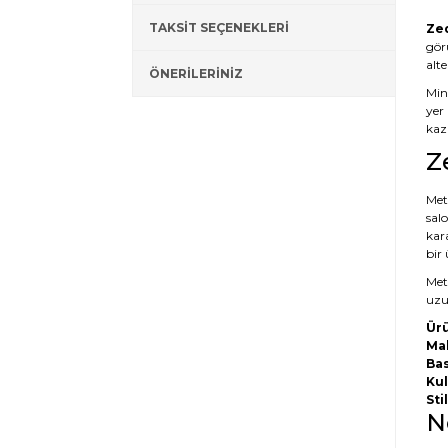
TAKSİT SEÇENEKLERİ
Zed
gör
alt
ÖNERİLERİNİZ
Mini
yer 
kaza
Z
Meta
salo
kar
bir
Meta
uzun
Ürü
Ma
Bas
Kul
Stil
N