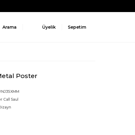
Arama
Üyelik
Sepetim
Metal Poster
NJ35XMM
r Call Saul
Dizayn