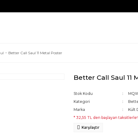
aul
Better Call Saul 11 Metal Poster
Better Call Saul 11 
Stok Kodu
MQW
Kategori
Bette
Marka
Kült 
* 32,55 TL den başlayan taksitlerle!
Karşılaştır