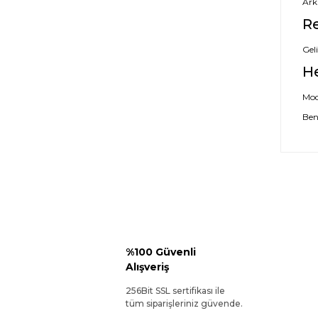
Ark
Re
Geli
H
Mode
Ben
%100 Güvenli
Alışveriş
256Bit SSL sertifikası ile
tüm siparişleriniz güvende.