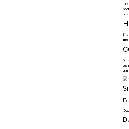
Met
met
ofi
H
Şık,
met
G
Sipa
tes
gar
S
Bu
Öze
Du