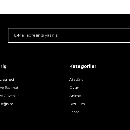
riş
Kategoriler
özleşmesi
Atatürk
e Teslimat
Oyun
 ve Güvenlik
Anime
 Değişim
Dizi-Film
Sanat