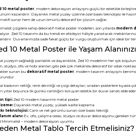
 10 metal poster
, modern dekorasyon anlayışını güçlü bir estetikle birleştire
ünüm kazandırır. Dayanıklı metal yüzey üzerine özel baskı teknolojisi ile hazı
ernatifi sunar hem de uzun ömürlü dekoratif bir çözüm sağlar.
malist çizgilere sahip dekoratif metal poster modelleri, son yıllarda
modern d
alıyor. Zed 10 tasarımı da bu trendi en etkileyici hâliyle yansıtarak mekânların
ndırır. Duvarlarınızda sade fakat güçlü bir vurgu oluşturmak için ideal bir terc
ed 10 Metal Poster ile Yaşam Alanını
l yüzeyin sağladığı parlaklık ve dayanıklılık, Zed 10 modelinin her ışık koşulu
n, stüdyo, ofis ve hobi alanları gibi pek çok mekânda dekoratif bir odak noktas
akter sunan bu
dekoratif metal poster
, modern tasarım anlayışını benimsey
 üründür.
l baskının netliği, renk derinliği ve çizgi detayları, sıradan posterlere kıyasl
 yıllar boyunca ilk günkü canlılığını koruyan estetik bir duvar sanatı elde eder
n tipi:
Zed 10 modern tasarımlı metal poster
lzeme:
Dayanıklı metal yüzey, yüksek kalite kaplama
kı teknolojisi:
Canlı ve net görüntü sunan özel baskı tekniği
lanım alanı:
Ev, ofis, çalışma odası, stüdyo ve duvar dekorasyonu gereken tü
:
Minimalist – modern dekorasyon uyumlu
eden Metal Tablo Tercih Etmelisiniz?