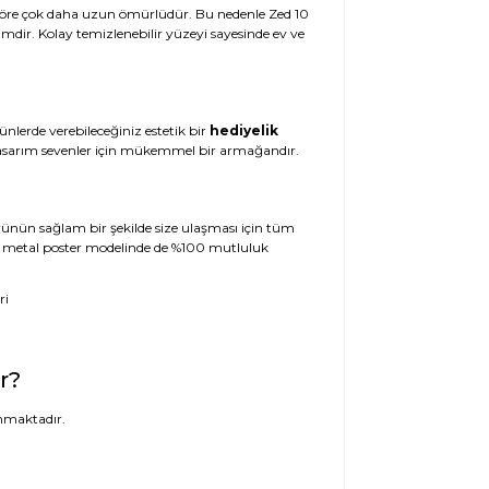
e göre çok daha uzun ömürlüdür. Bu nedenle Zed 10
imdir. Kolay temizlenebilir yüzeyi sayesinde ev ve
ünlerde verebileceğiniz estetik bir
hediyelik
l tasarım sevenler için mükemmel bir armağandır.
 Ürünün sağlam bir şekilde size ulaşması için tüm
 10 metal poster modelinde de %100 mutluluk
r?
nmaktadır.