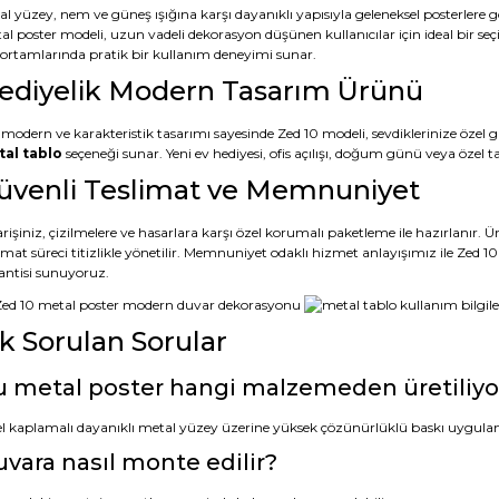
al yüzey, nem ve güneş ışığına karşı dayanıklı yapısıyla geleneksel posterler
al poster modeli, uzun vadeli dekorasyon düşünen kullanıcılar için ideal bir seç
s ortamlarında pratik bir kullanım deneyimi sunar.
ediyelik Modern Tasarım Ürünü
 modern ve karakteristik tasarımı sayesinde Zed 10 modeli, sevdiklerinize özel g
al tablo
seçeneği sunar. Yeni ev hediyesi, ofis açılışı, doğum günü veya öze
üvenli Teslimat ve Memnuniyet
rişiniz, çizilmelere ve hasarlara karşı özel korumalı paketleme ile hazırlanır.
limat süreci titizlikle yönetilir. Memnuniyet odaklı hizmet anlayışımız ile Zed
antisi sunuyoruz.
ık Sorulan Sorular
 metal poster hangi malzemeden üretiliyo
l kaplamalı dayanıklı metal yüzey üzerine yüksek çözünürlüklü baskı uygula
vara nasıl monte edilir?