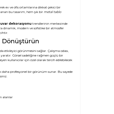
rek ev ve ofis ortamlarına dikkat çekici bir
rlanan bu tasarım, hem şık bir
metal tablo
uvar dekorasyonu
trendlerinin merkezinde
ıza dinamik, modern ve sofistike bir atmosfer
ihtir.
zı Dönüştürün
nda etkileyici görünmesini sağlar. Çalışma odası,
ı yaratır. Görsel sadeliğine rağmen güçlü bir
en kullanıcılar için özel olarak tercih edilebilecek
a çok daha profesyonel bir görünüm sunar. Bu sayede
siniz.
m alanlar