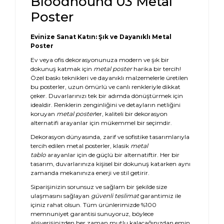
Bloodhound 03 Metal
Poster
Evinize Sanat Katın: Şık ve Dayanıklı Metal
Poster
Ev veya ofis dekorasyonunuza modern ve şık bir
dokunuş katmak için
metal poster
harika bir tercih!
Özel baskı teknikleri ve dayanıklı malzemelerle üretilen
bu posterler, uzun ömürlü ve canlı renkleriyle dikkat
çeker. Duvarlarınızı tek bir adımda dönüştürmek için
idealdir. Renklerin zenginliğini ve detayların netliğini
koruyan
metal poster
ler, kaliteli bir dekorasyon
alternatifi arayanlar için mükemmel bir seçimdir.
Dekorasyon dünyasında, zarif ve sofistike tasarımlarıyla
tercih edilen metal posterler, klasik
metal
tablo
arayanlar için de güçlü bir alternatiftir. Her bir
tasarım, duvarlarınıza kişisel bir dokunuş katarken aynı
zamanda mekanınıza enerji ve stil getirir.
Siparişinizin sorunsuz ve sağlam bir şekilde size
ulaşmasını sağlayan
güvenli teslimat
garantimiz ile
içiniz rahat olsun. Tüm ürünlerimizde %100
memnuniyet garantisi sunuyoruz, böylece
alışverişinizden her zaman mutlu kalacağınızdan emin