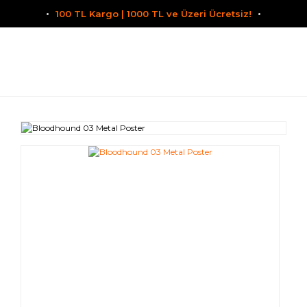
100 TL Kargo | 1000 TL ve Üzeri Ücretsiz!