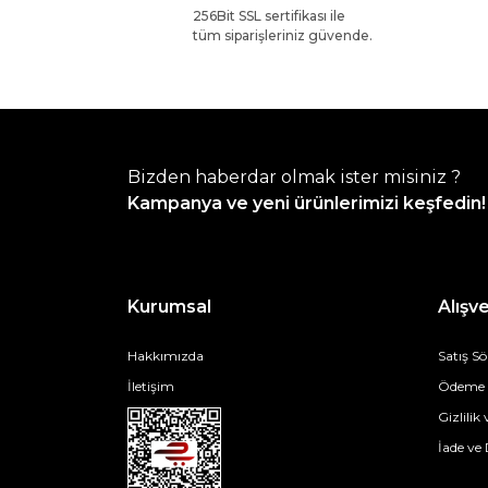
256Bit SSL sertifikası ile
tüm siparişleriniz güvende.
Bizden haberdar olmak ister misiniz ?
Kampanya ve yeni ürünlerimizi keşfedin!
Kurumsal
Alışve
Hakkımızda
Satış S
İletişim
Ödeme v
Gizlilik
İade ve