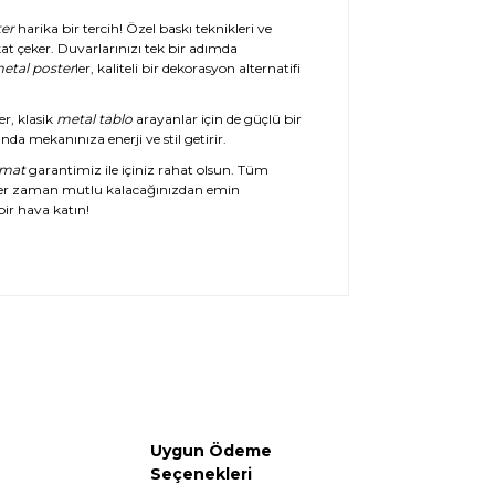
er
harika bir tercih! Özel baskı teknikleri ve
at çeker. Duvarlarınızı tek bir adımda
etal poster
ler, kaliteli bir dekorasyon alternatifi
er, klasik
metal tablo
arayanlar için de güçlü bir
da mekanınıza enerji ve stil getirir.
imat
garantimiz ile içiniz rahat olsun. Tüm
her zaman mutlu kalacağınızdan emin
ir hava katın!
Uygun Ödeme
Seçenekleri