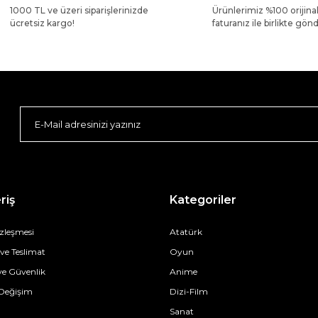
1000 TL ve üzeri siparişlerinizde
Ürünlerimiz %100 orijina
ücretsiz kargo!
faturanız ile birlikte gönde
riş
Kategoriler
özleşmesi
Atatürk
e Teslimat
Oyun
 ve Güvenlik
Anime
 Değişim
Dizi-Film
Sanat