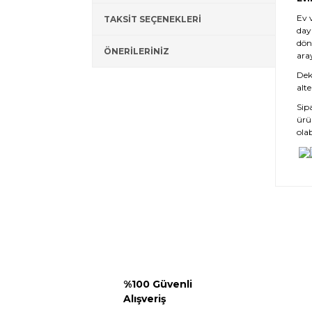
Ev 
TAKSİT SEÇENEKLERİ
day
dön
ÖNERİLERİNİZ
ara
Deko
alte
Sip
ürü
olab
%100 Güvenli
Alışveriş