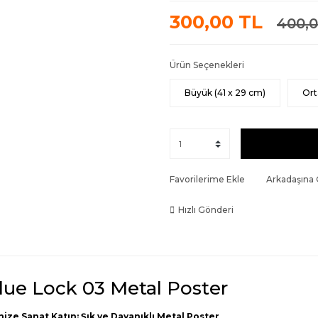
300,00 TL
400,0
Ürün Seçenekleri
Büyük (41 x 29 cm)
Ort
Favorilerime Ekle
Arkadaşına
Hızlı Gönderi
lue Lock 03 Metal Poster
nize Sanat Katın: Şık ve Dayanıklı Metal Poster