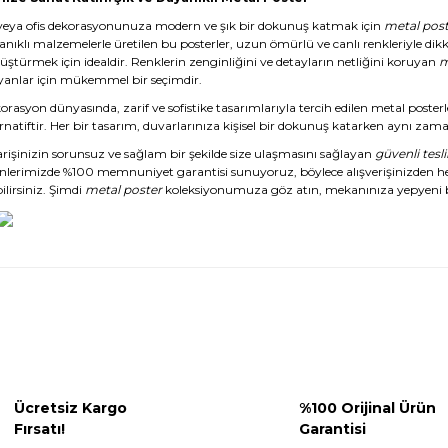
veya ofis dekorasyonunuza modern ve şık bir dokunuş katmak için
metal post
anıklı malzemelerle üretilen bu posterler, uzun ömürlü ve canlı renkleriyle dikk
üştürmek için idealdir. Renklerin zenginliğini ve detayların netliğini koruyan
m
yanlar için mükemmel bir seçimdir.
rasyon dünyasında, zarif ve sofistike tasarımlarıyla tercih edilen metal posterl
rnatiftir. Her bir tasarım, duvarlarınıza kişisel bir dokunuş katarken aynı zaman
arişinizin sorunsuz ve sağlam bir şekilde size ulaşmasını sağlayan
güvenli tesl
nlerimizde %100 memnuniyet garantisi sunuyoruz, böylece alışverişinizden 
ilirsiniz. Şimdi
metal poster
koleksiyonumuza göz atın, mekanınıza yepyeni b
Ücretsiz Kargo
%100 Orijinal Ürün
Fırsatı!
Garantisi