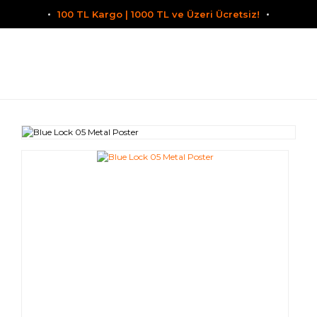
100 TL Kargo | 1000 TL ve Üzeri Ücretsiz!