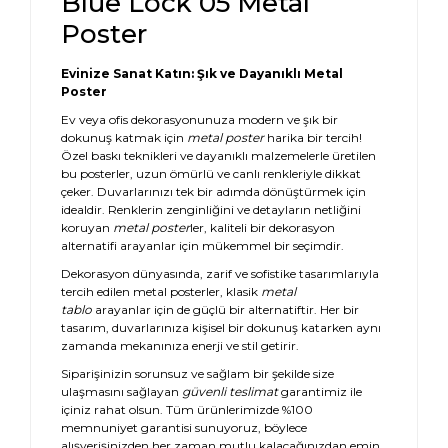
Blue Lock 05 Metal
Poster
Evinize Sanat Katın: Şık ve Dayanıklı Metal
Poster
Ev veya ofis dekorasyonunuza modern ve şık bir
dokunuş katmak için
metal poster
harika bir tercih!
Özel baskı teknikleri ve dayanıklı malzemelerle üretilen
bu posterler, uzun ömürlü ve canlı renkleriyle dikkat
çeker. Duvarlarınızı tek bir adımda dönüştürmek için
idealdir. Renklerin zenginliğini ve detayların netliğini
koruyan
metal poster
ler, kaliteli bir dekorasyon
alternatifi arayanlar için mükemmel bir seçimdir.
Dekorasyon dünyasında, zarif ve sofistike tasarımlarıyla
tercih edilen metal posterler, klasik
metal
tablo
arayanlar için de güçlü bir alternatiftir. Her bir
tasarım, duvarlarınıza kişisel bir dokunuş katarken aynı
zamanda mekanınıza enerji ve stil getirir.
Siparişinizin sorunsuz ve sağlam bir şekilde size
ulaşmasını sağlayan
güvenli teslimat
garantimiz ile
içiniz rahat olsun. Tüm ürünlerimizde %100
memnuniyet garantisi sunuyoruz, böylece
alışverişinizden her zaman mutlu kalacağınızdan emin