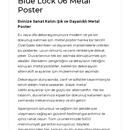
Blue Lock 06 Metal
Poster
Evinize Sanat Katın: Şık ve Dayanıklı Metal
Poster
Ev veya ofis dekorasyonunuza modern ve şık bir
dokunuş katmak için
metal poster
harika bir tercih!
Özel baskı teknikleri ve dayanıklı malzemelerle üretilen
bu posterler, uzun ömürlü ve canlı renkleriyle dikkat
çeker. Duvarlarınızı tek bir adımda dönüştürmek için
idealdir. Renklerin zenginliğini ve detayların netliğini
koruyan
metal poster
ler, kaliteli bir dekorasyon
alternatifi arayanlar için mükemmel bir seçimdir.
Dekorasyon dünyasında, zarif ve sofistike tasarımlarıyla
tercih edilen metal posterler, klasik
metal
tablo
arayanlar için de güçlü bir alternatiftir. Her bir
tasarım, duvarlarınıza kişisel bir dokunuş katarken aynı
zamanda mekanınıza enerji ve stil getirir.
Siparişinizin sorunsuz ve sağlam bir şekilde size
ulaşmasını sağlayan
güvenli teslimat
garantimiz ile
içiniz rahat olsun. Tüm ürünlerimizde %100
memnuniyet garantisi sunuyoruz, böylece
alışverişinizden her zaman mutlu kalacağınızdan emin