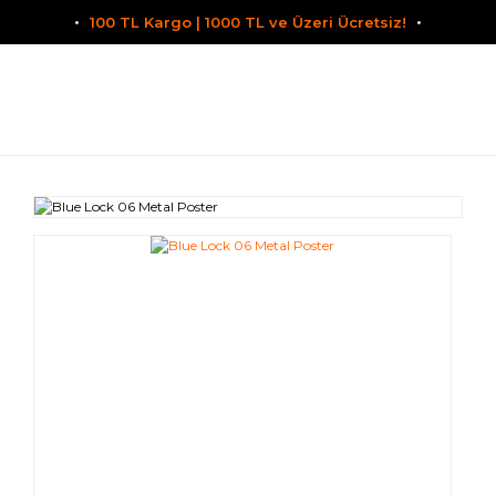
100 TL Kargo | 1000 TL ve Üzeri Ücretsiz!