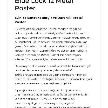
Blue Lock 12 Metal
Poster
Evinize Sanat Katın: Şık ve Dayanıklı Metal
Poster
Ev veya ofis dekorasyonunuza modern ve şık bir
dokunuş katmak için
metal poster
harika bir tercih!
Özel baskı teknikleri ve dayanıklı malzemelerle üretilen
bu posterler, uzun ömürlü ve canlı renkleriyle dikkat
çeker. Duvarlarınızı tek bir adımda dönüştürmek için
idealdir. Renklerin zenginliğini ve detayların netliğini
koruyan
metal poster
ler, kaliteli bir dekorasyon
alternatifi arayanlar için mükemmel bir seçimdir.
Dekorasyon dünyasında, zarif ve sofistike tasarımlarıyla
tercih edilen metal posterler, klasik
metal
tablo
arayanlar için de güçlü bir alternatiftir. Her bir
tasarım, duvarlarınıza kişisel bir dokunuş katarken aynı
zamanda mekanınıza enerji ve stil getirir.
Siparişinizin sorunsuz ve sağlam bir şekilde size
ulaşmasını sağlayan
güvenli teslimat
garantimiz ile
içiniz rahat olsun. Tüm ürünlerimizde %100
memnuniyet garantisi sunuyoruz, böylece
alışverişinizden her zaman mutlu kalacağınızdan emin