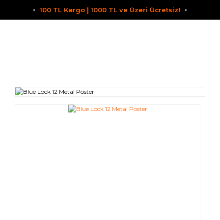
100 TL Kargo | 1000 TL ve Üzeri Ücretsiz!