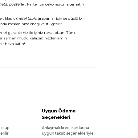
etal poster
ler, kaliteli bir dekorasyon alternatifi
er, klasik
metal tablo
arayanlar için de güçlü bir
da mekanınıza enerji ve stil getirir.
imat
garantimiz ile içiniz rahat olsun. Tüm
her zaman mutlu kalacağınızdan emin
ir hava katın!
Uygun Ödeme
Seçenekleri
l olup
Anlaşmalı kredi kartlarına
rilir.
uygun taksit seçenekleriyle