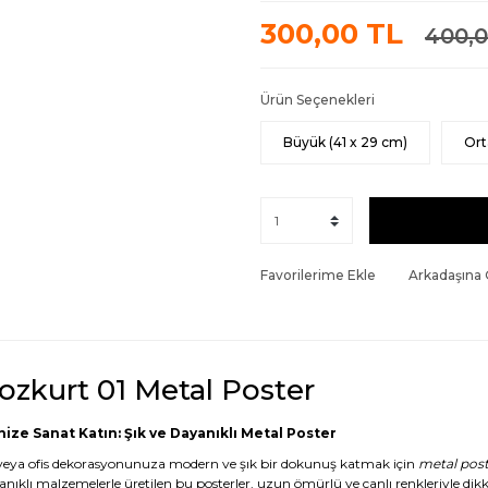
300,00 TL
400,0
Ürün Seçenekleri
Büyük (41 x 29 cm)
Ort
Favorilerime Ekle
Arkadaşına
ozkurt 01 Metal Poster
nize Sanat Katın: Şık ve Dayanıklı Metal Poster
veya ofis dekorasyonunuza modern ve şık bir dokunuş katmak için
metal post
anıklı malzemelerle üretilen bu posterler, uzun ömürlü ve canlı renkleriyle dikk