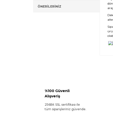
dön
ÖNERİLERİNİZ
ara
Deko
alte
Sip
ürü
olab
%100 Güvenli
Alışveriş
256Bit SSL sertifikası ile
tüm siparişleriniz güvende.