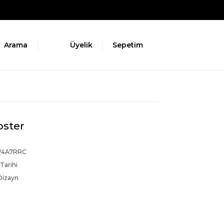
Arama
Üyelik
Sepetim
oster
V4A7RRC
Tarihi
Dizayn