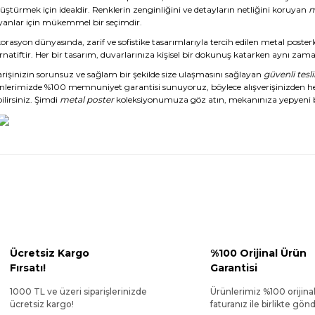
üştürmek için idealdir. Renklerin zenginliğini ve detayların netliğini koruyan
m
yanlar için mükemmel bir seçimdir.
rasyon dünyasında, zarif ve sofistike tasarımlarıyla tercih edilen metal posterl
rnatiftir. Her bir tasarım, duvarlarınıza kişisel bir dokunuş katarken aynı zaman
arişinizin sorunsuz ve sağlam bir şekilde size ulaşmasını sağlayan
güvenli tesl
nlerimizde %100 memnuniyet garantisi sunuyoruz, böylece alışverişinizden 
ilirsiniz. Şimdi
metal poster
koleksiyonumuza göz atın, mekanınıza yepyeni b
Ücretsiz Kargo
%100 Orijinal Ürün
Fırsatı!
Garantisi
1000 TL ve üzeri siparişlerinizde
Ürünlerimiz %100 orijina
ücretsiz kargo!
faturanız ile birlikte gönde