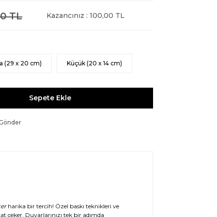
0 TL
Kazancınız : 100,00 TL
a (29 x 20 cm)
Küçük (20 x 14 cm)
Sepete Ekle
 Gönder
er
harika bir tercih! Özel baskı teknikleri ve
at çeker. Duvarlarınızı tek bir adımda