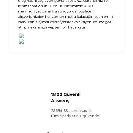
ulaşmasını sağlayan
güvenli teslimat
garantimiz ile
içiniz rahat olsun. Tüm ürünlerimizde %100
memnuniyet garantisi sunuyoruz, böylece
alışverişinizden her zaman mutlu kalacağınızdan emin
olabilirsiniz. Şimdi
metal poster
koleksiyonumuza göz
atın, mekanınıza yepyeni bir hava katın!
%100 Güvenli
Alışveriş
256Bit SSL sertifikası ile
tüm siparişleriniz güvende.