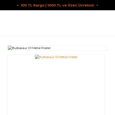
100 TL Kargo | 1000 TL ve Üzeri Ücretsiz!