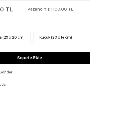
0 TL
Kazancınız : 100,00 TL
a (29 x 20 cm)
Küçük (20 x 14 cm)
Sepete Ekle
 Gönder
oda