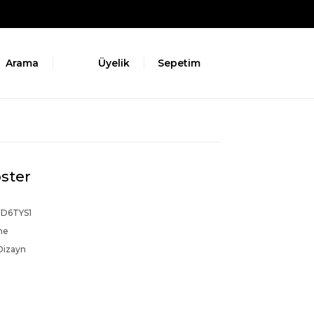
Arama
Üyelik
Sepetim
ster
D6TYS1
ne
Dizayn