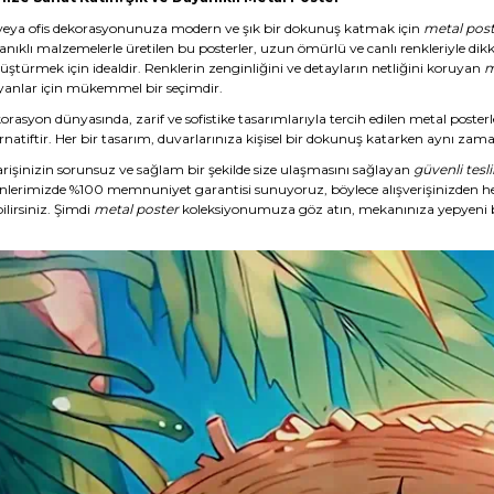
veya ofis dekorasyonunuza modern ve şık bir dokunuş katmak için
metal post
anıklı malzemelerle üretilen bu posterler, uzun ömürlü ve canlı renkleriyle dikk
üştürmek için idealdir. Renklerin zenginliğini ve detayların netliğini koruyan
m
yanlar için mükemmel bir seçimdir.
rasyon dünyasında, zarif ve sofistike tasarımlarıyla tercih edilen metal posterl
rnatiftir. Her bir tasarım, duvarlarınıza kişisel bir dokunuş katarken aynı zaman
arişinizin sorunsuz ve sağlam bir şekilde size ulaşmasını sağlayan
güvenli tesl
nlerimizde %100 memnuniyet garantisi sunuyoruz, böylece alışverişinizden 
ilirsiniz. Şimdi
metal poster
koleksiyonumuza göz atın, mekanınıza yepyeni b