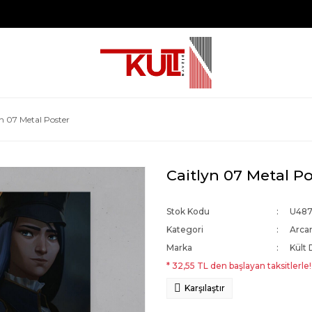
n 07 Metal Poster
Caitlyn 07 Metal Po
Stok Kodu
U487
Kategori
Arca
Marka
Kült 
* 32,55 TL den başlayan taksitlerle!
Karşılaştır