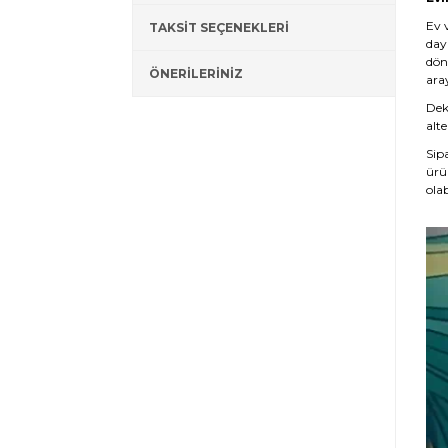
Ev 
TAKSİT SEÇENEKLERİ
day
dön
ÖNERİLERİNİZ
ara
Deko
alte
Sip
ürü
olab