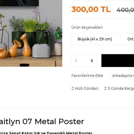
300,00 TL
400,0
Ürün Seçenekleri
Büyük (41 x 29 cm)
Ort
Favorilerime Ekle
Arkadaşına
Hızlı Gönderi
5 Günde Karg
aitlyn 07 Metal Poster
nize Sanat Katın: Şık ve Dayanıklı Metal Poster