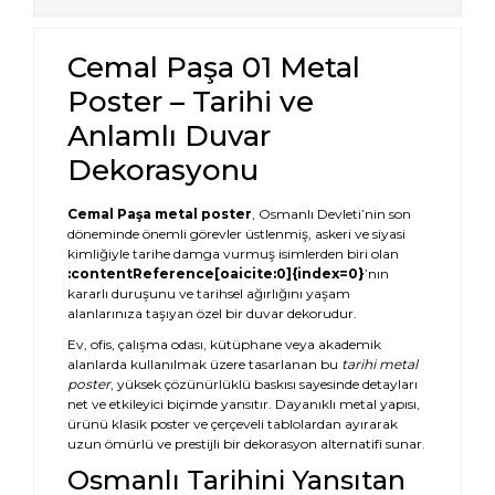
Cemal Paşa 01 Metal
Poster – Tarihi ve
Anlamlı Duvar
Dekorasyonu
Cemal Paşa metal poster
, Osmanlı Devleti’nin son
döneminde önemli görevler üstlenmiş, askeri ve siyasi
kimliğiyle tarihe damga vurmuş isimlerden biri olan
:contentReference[oaicite:0]{index=0}
’nın
kararlı duruşunu ve tarihsel ağırlığını yaşam
alanlarınıza taşıyan özel bir duvar dekorudur.
Ev, ofis, çalışma odası, kütüphane veya akademik
alanlarda kullanılmak üzere tasarlanan bu
tarihi metal
poster
, yüksek çözünürlüklü baskısı sayesinde detayları
net ve etkileyici biçimde yansıtır. Dayanıklı metal yapısı,
ürünü klasik poster ve çerçeveli tablolardan ayırarak
uzun ömürlü ve prestijli bir dekorasyon alternatifi sunar.
Osmanlı Tarihini Yansıtan