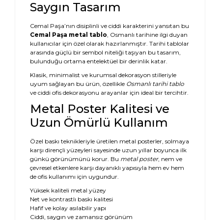
Saygın Tasarım
Cemal Paşa’nın disiplinli ve ciddi karakterini yansıtan bu
Cemal Paşa metal tablo
, Osmanlı tarihine ilgi duyan
kullanıcılar için özel olarak hazırlanmıştır. Tarihi tablolar
arasında güçlü bir sembol niteliği taşıyan bu tasarım,
bulunduğu ortama entelektüel bir derinlik katar.
Klasik, minimalist ve kurumsal dekorasyon stilleriyle
uyum sağlayan bu ürün, özellikle
Osmanlı tarihi tablo
ve ciddi ofis dekorasyonu arayanlar için ideal bir tercihtir.
Metal Poster Kalitesi ve
Uzun Ömürlü Kullanım
Özel baskı teknikleriyle üretilen metal posterler, solmaya
karşı dirençli yüzeyleri sayesinde uzun yıllar boyunca ilk
günkü görünümünü korur. Bu
metal poster
, nem ve
çevresel etkenlere karşı dayanıklı yapısıyla hem ev hem
de ofis kullanımı için uygundur.
Yüksek kaliteli metal yüzey
Net ve kontrastlı baskı kalitesi
Hafif ve kolay asılabilir yapı
Ciddi, saygın ve zamansız görünüm