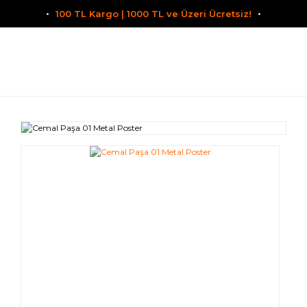
100 TL Kargo | 1000 TL ve Üzeri Ücretsiz!