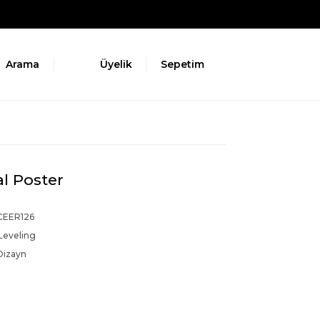
Arama
Üyelik
Sepetim
l Poster
EER126
Leveling
Dizayn