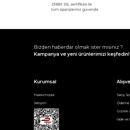
256Bit SSL sertifikası ile
tüm siparişleriniz güvende.
Bizden haberdar olmak ister misiniz ?
Kampanya ve yeni ürünlerimizi keşfedin!
Kurumsal
Alışve
Hakkımızda
Satış S
İletişim
Ödeme v
Gizlilik
İade ve