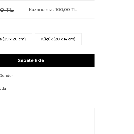
0 TL
Kazancınız : 100,00 TL
a (29 x 20 cm)
Küçük (20 x 14 cm)
Sepete Ekle
 Gönder
oda