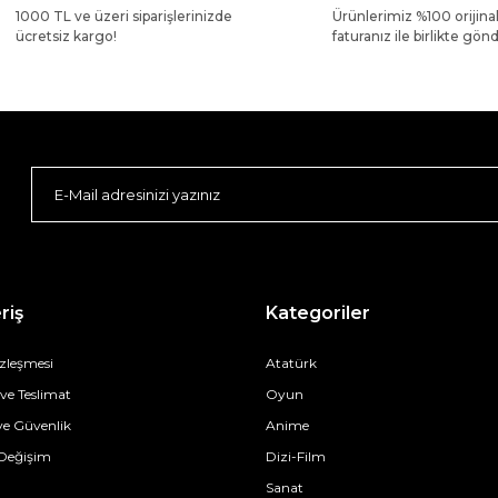
1000 TL ve üzeri siparişlerinizde
Ürünlerimiz %100 orijina
ücretsiz kargo!
faturanız ile birlikte gönde
riş
Kategoriler
özleşmesi
Atatürk
e Teslimat
Oyun
 ve Güvenlik
Anime
 Değişim
Dizi-Film
Sanat