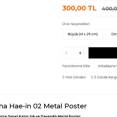
300,00 TL
400,0
Ürün Seçenekleri
Büyük (41 x 29 cm)
Ort
Favorilerime Ekle
Arkadaşına
Hızlı Gönderi
5 Günde Karg
ha Hae-in 02 Metal Poster
nize Sanat Katın: Şık ve Dayanıklı Metal Poster