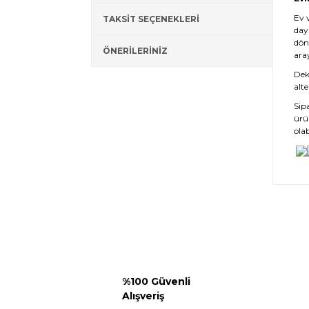
Ev 
TAKSİT SEÇENEKLERİ
day
dön
ÖNERİLERİNİZ
ara
Deko
alte
Sip
ürü
olab
%100 Güvenli
Alışveriş