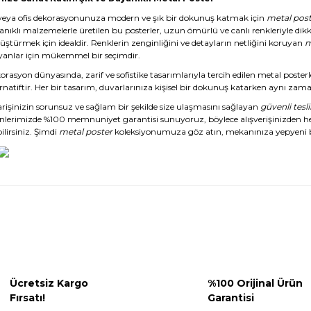
veya ofis dekorasyonunuza modern ve şık bir dokunuş katmak için
metal post
anıklı malzemelerle üretilen bu posterler, uzun ömürlü ve canlı renkleriyle dikk
üştürmek için idealdir. Renklerin zenginliğini ve detayların netliğini koruyan
m
yanlar için mükemmel bir seçimdir.
rasyon dünyasında, zarif ve sofistike tasarımlarıyla tercih edilen metal posterl
rnatiftir. Her bir tasarım, duvarlarınıza kişisel bir dokunuş katarken aynı zaman
arişinizin sorunsuz ve sağlam bir şekilde size ulaşmasını sağlayan
güvenli tesl
nlerimizde %100 memnuniyet garantisi sunuyoruz, böylece alışverişinizden 
ilirsiniz. Şimdi
metal poster
koleksiyonumuza göz atın, mekanınıza yepyeni b
Ücretsiz Kargo
%100 Orijinal Ürün
Fırsatı!
Garantisi