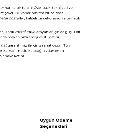
er
harika bir tercih! Özel baskı teknikleri ve
at çeker. Duvarlarınızı tek bir adımda
etal poster
ler, kaliteli bir dekorasyon alternatifi
er, klasik
metal tablo
arayanlar için de güçlü bir
da mekanınıza enerji ve stil getirir.
imat
garantimiz ile içiniz rahat olsun. Tüm
her zaman mutlu kalacağınızdan emin
ir hava katın!
Uygun Ödeme
Seçenekleri