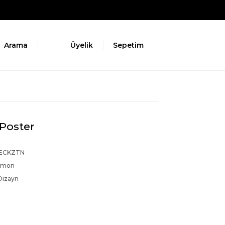
Arama
Üyelik
Sepetim
 Poster
ECKZTN
emon
Dizayn