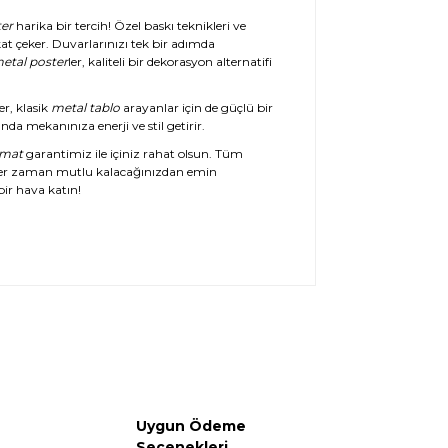
er
harika bir tercih! Özel baskı teknikleri ve
at çeker. Duvarlarınızı tek bir adımda
etal poster
ler, kaliteli bir dekorasyon alternatifi
er, klasik
metal tablo
arayanlar için de güçlü bir
da mekanınıza enerji ve stil getirir.
imat
garantimiz ile içiniz rahat olsun. Tüm
her zaman mutlu kalacağınızdan emin
ir hava katın!
Uygun Ödeme
Seçenekleri