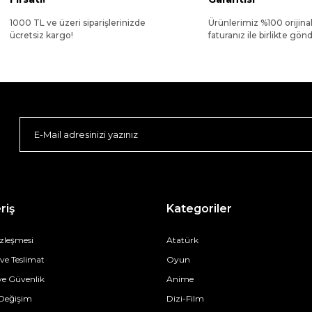
1000 TL ve üzeri siparişlerinizde
Ürünlerimiz %100 orijina
ücretsiz kargo!
faturanız ile birlikte gönde
riş
Kategoriler
özleşmesi
Atatürk
e Teslimat
Oyun
 ve Güvenlik
Anime
 Değişim
Dizi-Film