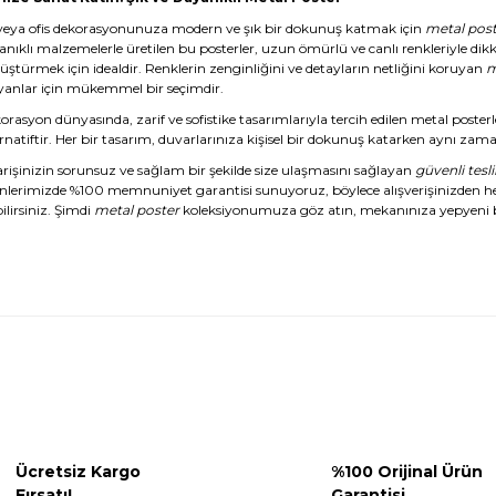
veya ofis dekorasyonunuza modern ve şık bir dokunuş katmak için
metal post
anıklı malzemelerle üretilen bu posterler, uzun ömürlü ve canlı renkleriyle dikk
üştürmek için idealdir. Renklerin zenginliğini ve detayların netliğini koruyan
m
yanlar için mükemmel bir seçimdir.
rasyon dünyasında, zarif ve sofistike tasarımlarıyla tercih edilen metal posterl
rnatiftir. Her bir tasarım, duvarlarınıza kişisel bir dokunuş katarken aynı zaman
arişinizin sorunsuz ve sağlam bir şekilde size ulaşmasını sağlayan
güvenli tesl
nlerimizde %100 memnuniyet garantisi sunuyoruz, böylece alışverişinizden 
ilirsiniz. Şimdi
metal poster
koleksiyonumuza göz atın, mekanınıza yepyeni b
Ücretsiz Kargo
%100 Orijinal Ürün
Fırsatı!
Garantisi