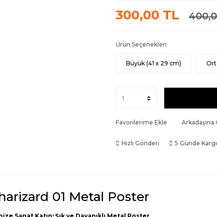
300,00 TL
400,0
Ürün Seçenekleri
Büyük (41 x 29 cm)
Ort
Favorilerime Ekle
Arkadaşına
Hızlı Gönderi
5 Günde Karg
harizard 01 Metal Poster
nize Sanat Katın: Şık ve Dayanıklı Metal Poster