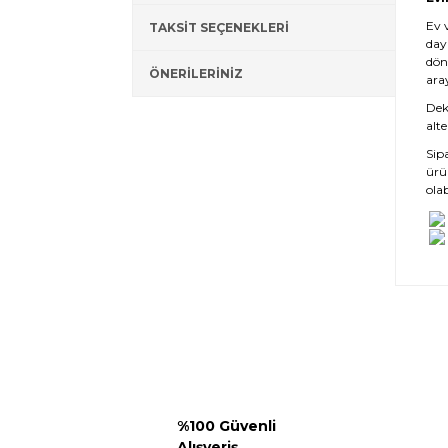
Ev 
TAKSİT SEÇENEKLERİ
day
dön
ÖNERİLERİNİZ
ara
Deko
alte
Sip
ürü
olab
%100 Güvenli
Alışveriş