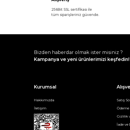
256Bit SSL sertifikası ile
tüm siparişleriniz güvende.
Bizden haberdar olmak ister misiniz ?
Kampanya ve yeni ürünlerimizi keşfedin!
Kurumsal
Alışve
Hakkımızda
Satış S
İletişim
Ödeme v
Gizlilik
İade ve