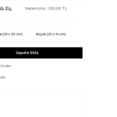
0 TL
Kazancınız : 100,00 TL
a (29 x 20 cm)
Küçük (20 x 14 cm)
Sepete Ekle
 Gönder
oda