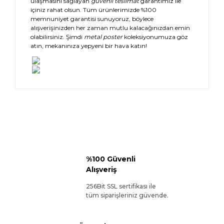
ulaşmasını sağlayan
güvenli teslimat
garantimiz ile
içiniz rahat olsun. Tüm ürünlerimizde %100
memnuniyet garantisi sunuyoruz, böylece
alışverişinizden her zaman mutlu kalacağınızdan emin
olabilirsiniz. Şimdi
metal poster
koleksiyonumuza göz
atın, mekanınıza yepyeni bir hava katın!
%100 Güvenli
Alışveriş
256Bit SSL sertifikası ile
tüm siparişleriniz güvende.