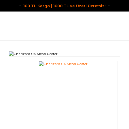
100 TL Kargo | 1000 TL ve Üzeri Ücretsiz!