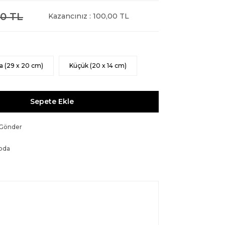
0 TL
Kazancınız : 100,00 TL
a (29 x 20 cm)
Küçük (20 x 14 cm)
Sepete Ekle
 Gönder
oda