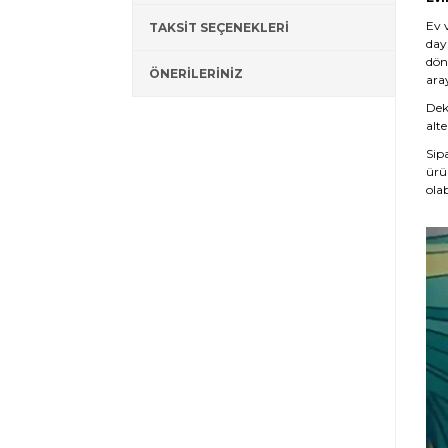
Ev 
TAKSİT SEÇENEKLERİ
day
dön
ÖNERİLERİNİZ
ara
Deko
alte
Sip
ürü
olab