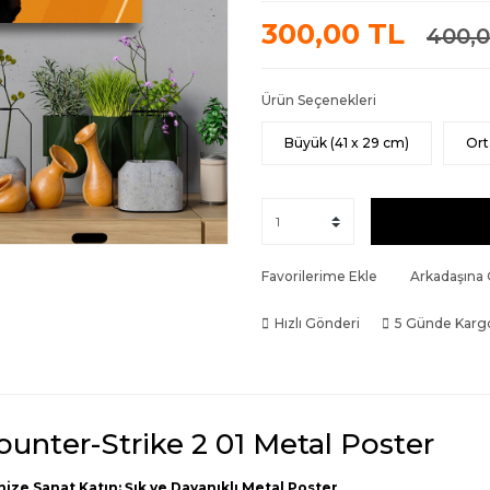
300,00 TL
400,0
Ürün Seçenekleri
Büyük (41 x 29 cm)
Ort
Favorilerime Ekle
Arkadaşına
Hızlı Gönderi
5 Günde Karg
ounter-Strike 2 01 Metal Poster
nize Sanat Katın: Şık ve Dayanıklı Metal Poster