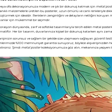
veya ofis dekorasyonunuza modern ve şık bir dokunuş katmak için
metal post
anıklı malzemelerle üretilen bu posterler, uzun ömürlü ve canlı renkleriyle dikk
üştürmek için idealdir. Renklerin zenginliğini ve detayların netliğini koruyan
m
yanlar için mükemmel bir seçimdir.
rasyon dünyasında, zarif ve sofistike tasarımlarıyla tercih edilen metal posterl
rnatiftir. Her bir tasarım, duvarlarınıza kişisel bir dokunuş katarken aynı zaman
arişinizin sorunsuz ve sağlam bir şekilde size ulaşmasını sağlayan
güvenli tesl
nlerimizde %100 memnuniyet garantisi sunuyoruz, böylece alışverişinizden 
ilirsiniz. Şimdi
metal poster
koleksiyonumuza göz atın, mekanınıza yepyeni b