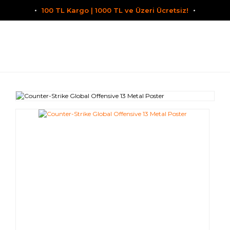
100 TL Kargo | 1000 TL ve Üzeri Ücretsiz!