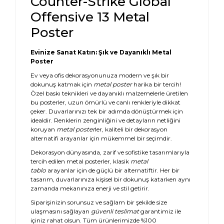
Counter-Strike Global
Offensive 13 Metal
Poster
Evinize Sanat Katın: Şık ve Dayanıklı Metal
Poster
Ev veya ofis dekorasyonunuza modern ve şık bir
dokunuş katmak için
metal poster
harika bir tercih!
Özel baskı teknikleri ve dayanıklı malzemelerle üretilen
bu posterler, uzun ömürlü ve canlı renkleriyle dikkat
çeker. Duvarlarınızı tek bir adımda dönüştürmek için
idealdir. Renklerin zenginliğini ve detayların netliğini
koruyan
metal poster
ler, kaliteli bir dekorasyon
alternatifi arayanlar için mükemmel bir seçimdir.
Dekorasyon dünyasında, zarif ve sofistike tasarımlarıyla
tercih edilen metal posterler, klasik
metal
tablo
arayanlar için de güçlü bir alternatiftir. Her bir
tasarım, duvarlarınıza kişisel bir dokunuş katarken aynı
zamanda mekanınıza enerji ve stil getirir.
Siparişinizin sorunsuz ve sağlam bir şekilde size
ulaşmasını sağlayan
güvenli teslimat
garantimiz ile
içiniz rahat olsun. Tüm ürünlerimizde %100