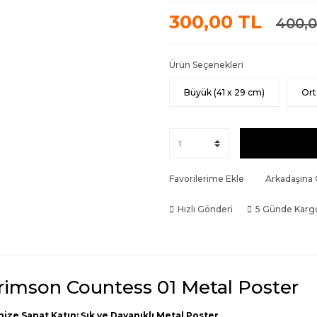
300,00 TL
400,0
Ürün Seçenekleri
Büyük (41 x 29 cm)
Ort
Favorilerime Ekle
Arkadaşına
Hızlı Gönderi
5 Günde Karg
rimson Countess 01 Metal Poster
nize Sanat Katın: Şık ve Dayanıklı Metal Poster