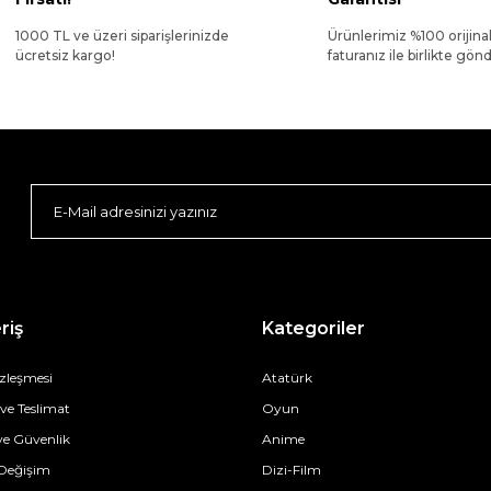
1000 TL ve üzeri siparişlerinizde
Ürünlerimiz %100 orijina
ücretsiz kargo!
faturanız ile birlikte gönde
riş
Kategoriler
özleşmesi
Atatürk
e Teslimat
Oyun
 ve Güvenlik
Anime
 Değişim
Dizi-Film