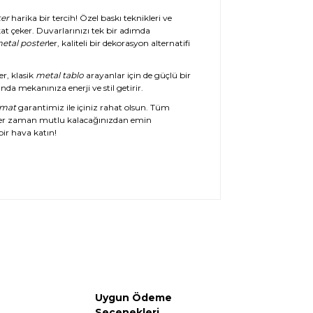
er
harika bir tercih! Özel baskı teknikleri ve
at çeker. Duvarlarınızı tek bir adımda
etal poster
ler, kaliteli bir dekorasyon alternatifi
er, klasik
metal tablo
arayanlar için de güçlü bir
da mekanınıza enerji ve stil getirir.
imat
garantimiz ile içiniz rahat olsun. Tüm
her zaman mutlu kalacağınızdan emin
ir hava katın!
Uygun Ödeme
Seçenekleri