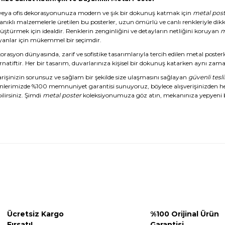
veya ofis dekorasyonunuza modern ve şık bir dokunuş katmak için
metal post
anıklı malzemelerle üretilen bu posterler, uzun ömürlü ve canlı renkleriyle dikk
üştürmek için idealdir. Renklerin zenginliğini ve detayların netliğini koruyan
m
yanlar için mükemmel bir seçimdir.
rasyon dünyasında, zarif ve sofistike tasarımlarıyla tercih edilen metal posterl
rnatiftir. Her bir tasarım, duvarlarınıza kişisel bir dokunuş katarken aynı zaman
arişinizin sorunsuz ve sağlam bir şekilde size ulaşmasını sağlayan
güvenli tesl
nlerimizde %100 memnuniyet garantisi sunuyoruz, böylece alışverişinizden 
ilirsiniz. Şimdi
metal poster
koleksiyonumuza göz atın, mekanınıza yepyeni b
Ücretsiz Kargo
%100 Orijinal Ürün
Fırsatı!
Garantisi