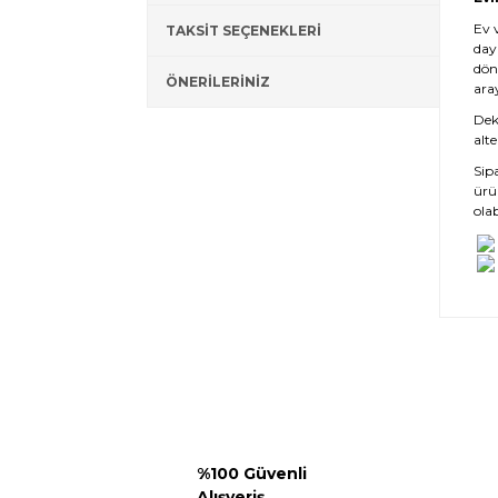
Ev 
TAKSİT SEÇENEKLERİ
day
dön
ÖNERİLERİNİZ
ara
Deko
alte
Sip
ürü
olab
%100 Güvenli
Alışveriş