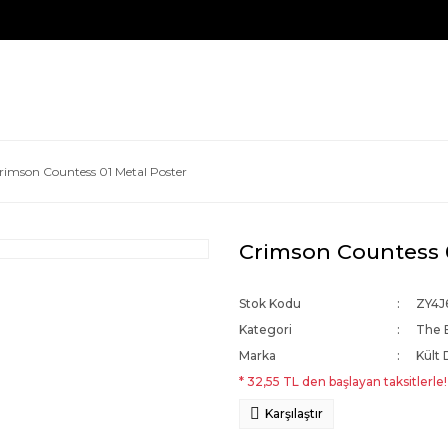
rimson Countess 01 Metal Poster
Crimson Countess 
Stok Kodu
ZY4J
Kategori
The 
Marka
Kült 
* 32,55 TL den başlayan taksitlerle!
Karşılaştır