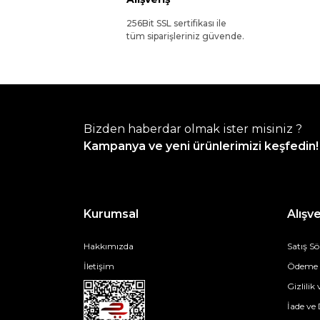
256Bit SSL sertifikası ile
tüm siparişleriniz güvende.
Bizden haberdar olmak ister misiniz ?
Kampanya ve yeni ürünlerimizi keşfedin!
Kurumsal
Alışve
Hakkımızda
Satış S
İletişim
Ödeme v
Gizlilik
İade ve