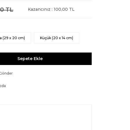
0 TL
Kazancınız : 100,00 TL
a (29 x 20 cm)
Küçük (20 x 14 cm)
Sepete Ekle
 Gönder
oda