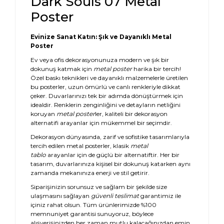
Dark Souls 07 Metal
Poster
Evinize Sanat Katın: Şık ve Dayanıklı Metal
Poster
Ev veya ofis dekorasyonunuza modern ve şık bir
dokunuş katmak için
metal poster
harika bir tercih!
Özel baskı teknikleri ve dayanıklı malzemelerle üretilen
bu posterler, uzun ömürlü ve canlı renkleriyle dikkat
çeker. Duvarlarınızı tek bir adımda dönüştürmek için
idealdir. Renklerin zenginliğini ve detayların netliğini
koruyan
metal poster
ler, kaliteli bir dekorasyon
alternatifi arayanlar için mükemmel bir seçimdir.
Dekorasyon dünyasında, zarif ve sofistike tasarımlarıyla
tercih edilen metal posterler, klasik
metal
tablo
arayanlar için de güçlü bir alternatiftir. Her bir
tasarım, duvarlarınıza kişisel bir dokunuş katarken aynı
zamanda mekanınıza enerji ve stil getirir.
Siparişinizin sorunsuz ve sağlam bir şekilde size
ulaşmasını sağlayan
güvenli teslimat
garantimiz ile
içiniz rahat olsun. Tüm ürünlerimizde %100
memnuniyet garantisi sunuyoruz, böylece
alışverişinizden her zaman mutlu kalacağınızdan emin