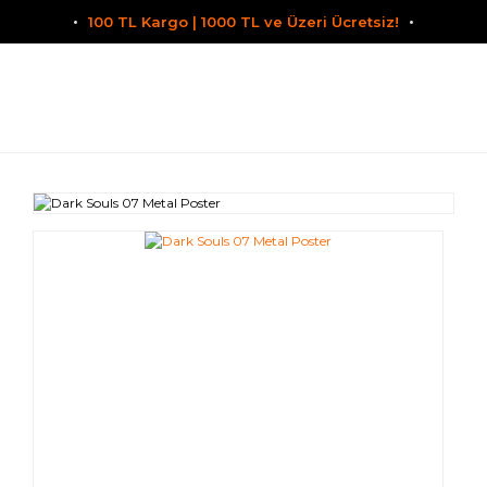
100 TL Kargo | 1000 TL ve Üzeri Ücretsiz!