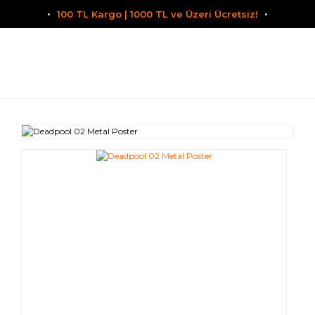
100 TL Kargo | 1000 TL ve Üzeri Ücretsiz!