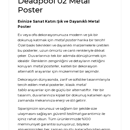
Deadpool 02 Metal
Poster
Evinize Sanat Katın: Şık ve Dayanıklı Metal
Poster
Ev veya ofis dekorasyonunuza modern ve şık bir
dokunuş katmak için
metal poster
harika bir tercih!
Özel baskı teknikleri ve dayanıklı malzemelerle üretilen
bu posterler, uzun ömürlü ve canlı renkleriyle dikkat
çeker. Duvarlarınızı tek bir adımda dönüştürmek için
idealdir. Renklerin zenginliğini ve detayların netliğini
koruyan
metal poster
ler, kaliteli bir dekorasyon
alternatifi arayanlar için mükemmel bir seçimdir.
Dekorasyon dünyasında, zarif ve sofistike tasarımlarıyla
tercih edilen metal posterler, klasik
metal
tablo
arayanlar için de güçlü bir alternatiftir. Her bir
tasarım, duvarlarınıza kişisel bir dokunuş katarken aynı
zamanda mekanınıza enerji ve stil getirir.
Siparişinizin sorunsuz ve sağlam bir şekilde size
ulaşmasını sağlayan
güvenli teslimat
garantimiz ile
içiniz rahat olsun. Tüm ürünlerimizde %100
memnuniyet garantisi sunuyoruz, böylece
alışverişinizden her zaman mutlu kalacağınızdan emin