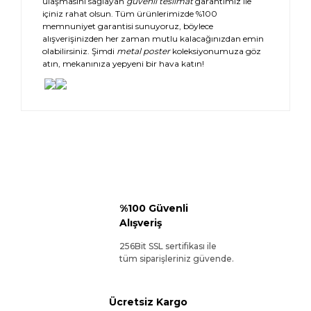
ulaşmasını sağlayan
güvenli teslimat
garantimiz ile
içiniz rahat olsun. Tüm ürünlerimizde %100
memnuniyet garantisi sunuyoruz, böylece
alışverişinizden her zaman mutlu kalacağınızdan emin
olabilirsiniz. Şimdi
metal poster
koleksiyonumuza göz
atın, mekanınıza yepyeni bir hava katın!
%100 Güvenli
Alışveriş
256Bit SSL sertifikası ile
tüm siparişleriniz güvende.
Ücretsiz Kargo