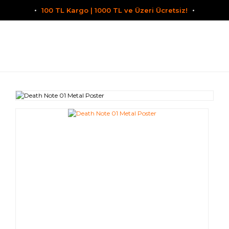
100 TL Kargo | 1000 TL ve Üzeri Ücretsiz!