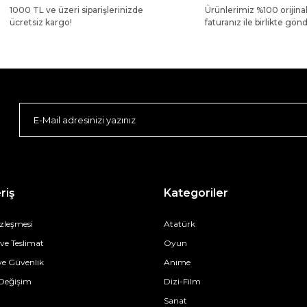
1000 TL ve üzeri siparişlerinizde
Ürünlerimiz %100 orijina
ücretsiz kargo!
faturanız ile birlikte gönde
riş
Kategoriler
özleşmesi
Atatürk
e Teslimat
Oyun
 ve Güvenlik
Anime
 Değişim
Dizi-Film
Sanat