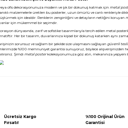
veya ofis dekorasyonunuza modern ve şık bir dokunuş katmak için
metal post
anıklı malzemelerle üretilen bu posterler, uzun ömürlü ve canlı renkleriyle dikk
üştürmek için idealdir. Renklerin zenginliğini ve detayların netliğini koruyan
m
yanlar için mükemmel bir seçimdir.
rasyon dünyasında, zarif ve sofistike tasarımlarıyla tercih edilen metal posterl
rnatiftir. Her bir tasarım, duvarlarınıza kişisel bir dokunuş katarken aynı zaman
arişinizin sorunsuz ve sağlam bir şekilde size ulaşmasını sağlayan
güvenli tesl
nlerimizde %100 memnuniyet garantisi sunuyoruz, böylece alışverişinizden 
ilirsiniz. Şimdi
metal poster
koleksiyonumuza göz atın, mekanınıza yepyeni b
Ücretsiz Kargo
%100 Orijinal Ürün
Fırsatı!
Garantisi