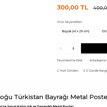
300,00 TL
400,0
Ürün Seçenekleri
Büyük (41 x 29 cm)
Ort
Favorilerime Ekle
Arkadaşına
Hızlı Gönderi
5 Günde Karg
oğu Türkistan Bayrağı Metal Poste
nize Sanat Katın: Şık ve Dayanıklı Metal Poster