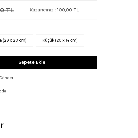
0 TL
Kazancınız : 100,00 TL
a (29 x 20 cm)
Küçük (20 x 14 cm)
Sepete Ekle
 Gönder
oda
r