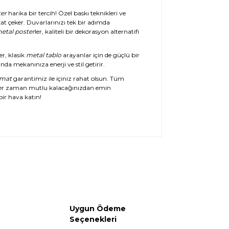
er
harika bir tercih! Özel baskı teknikleri ve
at çeker. Duvarlarınızı tek bir adımda
etal poster
ler, kaliteli bir dekorasyon alternatifi
er, klasik
metal tablo
arayanlar için de güçlü bir
da mekanınıza enerji ve stil getirir.
imat
garantimiz ile içiniz rahat olsun. Tüm
her zaman mutlu kalacağınızdan emin
ir hava katın!
Uygun Ödeme
Seçenekleri