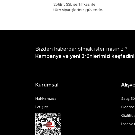
256Bit SSL sertifikası ile
tüm siparişleriniz güvende.
Bizden haberdar olmak ister misiniz ?
Kampanya ve yeni ürünlerimizi keşfedin!
Kurumsal
Alışve
Hakkımızda
Satış S
İletişim
Ödeme v
Gizlilik
İade ve