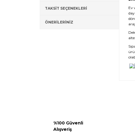
Ev 
TAKSİT SEÇENEKLERİ
day
dön
ÖNERİLERİNİZ
ara
Deko
alte
Sip
ürü
olab
%100 Güvenli
Alışveriş