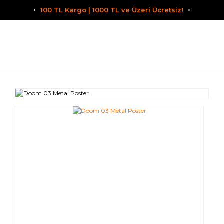
100 TL Kargo | 1000 TL ve Üzeri Ücretsiz!