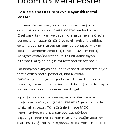
Doom 03 Metal Poster
Evinize Sanat Katın: Şık ve Dayanıklı Metal
Poster
Ev veya ofis dekorasyonunuza modern ve şık bir
dokunuş katmak için
metal poster
harika bir tercih!
Özel baskı teknikleri ve dayanıklı malzemelerle üretilen
bu posterler, uzun ömürlü ve canlı renkleriyle dikkat
çeker. Duvarlarınızı tek bir adımda dönüştürmek için
idealdir. Renklerin zenginliğini ve detayların netliğini
koruyan
metal poster
ler, kaliteli bir dekorasyon
alternatifi arayanlar için mükemmel bir seçimdir.
Dekorasyon dünyasında, zarif ve sofistike tasarımlarıyla
tercih edilen metal posterler, klasik
metal
tablo
arayanlar için de güçlü bir alternatiftir. Her bir
tasarım, duvarlarınıza kişisel bir dokunuş katarken aynı
zamanda mekanınıza enerji ve stil getirir.
Siparişinizin sorunsuz ve sağlam bir şekilde size
ulaşmasını sağlayan
güvenli teslimat
garantimiz ile
içiniz rahat olsun. Tüm ürünlerimizde %100
memnuniyet garantisi sunuyoruz, böylece
alışverişinizden her zaman mutlu kalacağınızdan emin
olabilirsiniz. Şimdi
metal poster
koleksiyonumuza göz