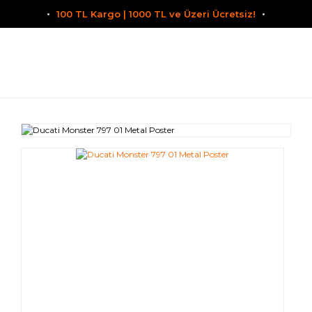
100 TL Kargo | 1000 TL ve Üzeri Ücretsiz!