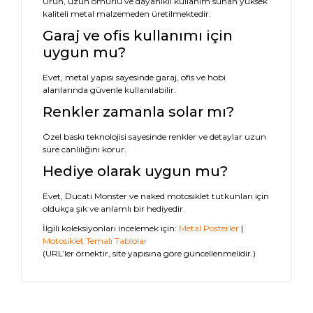
Ürün, uzun ömürlü ve dayanıklı kullanım sunan yüksek
kaliteli metal malzemeden üretilmektedir.
Garaj ve ofis kullanımı için
uygun mu?
Evet, metal yapısı sayesinde garaj, ofis ve hobi
alanlarında güvenle kullanılabilir.
Renkler zamanla solar mı?
Özel baskı teknolojisi sayesinde renkler ve detaylar uzun
süre canlılığını korur.
Hediye olarak uygun mu?
Evet, Ducati Monster ve naked motosiklet tutkunları için
oldukça şık ve anlamlı bir hediyedir.
İlgili koleksiyonları incelemek için:
Metal Posterler
|
Motosiklet Temalı Tablolar
(URL’ler örnektir, site yapısına göre güncellenmelidir.)