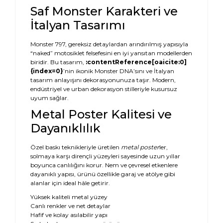
Saf Monster Karakteri ve
İtalyan Tasarımı
Monster 797, gereksiz detaylardan arındırılmış yapısıyla
“naked” motosiklet felsefesini en iyi yansıtan modellerden
biridir. Bu tasarım,
:contentReference[oaicite:0]
{index=0}
’nin ikonik Monster DNA’sını ve İtalyan
tasarım anlayışını dekorasyonunuza taşır. Modern,
endüstriyel ve urban dekorasyon stilleriyle kusursuz
uyum sağlar.
Metal Poster Kalitesi ve
Dayanıklılık
Özel baskı teknikleriyle üretilen
metal poster
ler,
solmaya karşı dirençli yüzeyleri sayesinde uzun yıllar
boyunca canlılığını korur. Nem ve çevresel etkenlere
dayanıklı yapısı, ürünü özellikle garaj ve atölye gibi
alanlar için ideal hâle getirir.
Yüksek kaliteli metal yüzey
Canlı renkler ve net detaylar
Hafif ve kolay asılabilir yapı