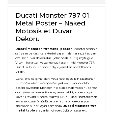
Ducati Monster 797 01
Metal Poster – Naked
Motosiklet Duvar
Dekoru
Ducati Monster 797 metal poster
, Monster serisinin
saf, yalın ve kaslı karakterini yaşam alanlarınıza taşıyan
özel bir duvar dekorudur. Şehir odaklı sürüş keyfi, güçlü
V-twin karakteri ve zamansız tasarımıyla Monster 797;
Ducati ruhunu en sade hâliyle yansıtan modellerden
biridir.
Garaj, ofis, çalışma alanı veya hobi odası için tasarlanan
bu
motosiklet metal poster
, yüksek çözünürlüklü
baskısı sayesinde Monster’ın çıplak gövde yapısını, agresif
duruşunu ve mekanik detaylarını net biçimde ortaya
koyar. Dayanıklı metal yüzeyi, ürünü klasik posterlerden
ayırarak uzun ömürlü ve premium bir dekorasyon
alternatifi sunar. Aynı zamanda
Ducati Monster 797
metal tablo
arayanlar için de güçlü bir seçenektir.