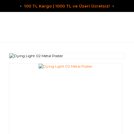
100 TL Kargo | 1000 TL ve Üzeri Ücretsiz!