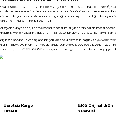
veya ofis dekorasyonunuza modern ve şık bir dokunuş katmak için
metal post
anıklı malzemelerle üretilen bu posterler, uzun ömürlü ve canlı renkleriyle dikk
üştürmek için idealdir. Renklerin zenginliğini ve detayların netliğini koruyan
m
yanlar için mükemmel bir seçimdir.
rasyon dünyasında, zarif ve sofistike tasarımlarıyla tercih edilen metal posterl
rnatiftir. Her bir tasarım, duvarlarınıza kişisel bir dokunuş katarken aynı zaman
arişinizin sorunsuz ve sağlam bir şekilde size ulaşmasını sağlayan
güvenli tesl
nlerimizde %100 memnuniyet garantisi sunuyoruz, böylece alışverişinizden 
ilirsiniz. Şimdi
metal poster
koleksiyonumuza göz atın, mekanınıza yepyeni b
Ücretsiz Kargo
%100 Orijinal Ürün
Fırsatı!
Garantisi