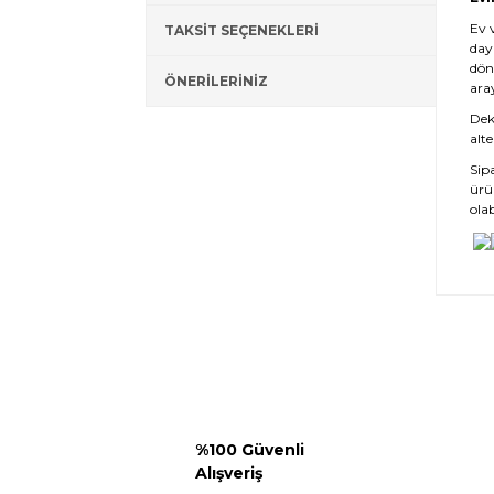
Ev 
TAKSİT SEÇENEKLERİ
day
dön
ÖNERİLERİNİZ
ara
Deko
alte
Sip
ürü
olab
%100 Güvenli
Alışveriş