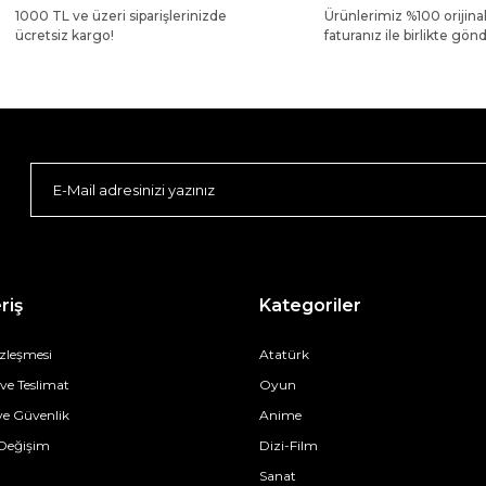
1000 TL ve üzeri siparişlerinizde
Ürünlerimiz %100 orijina
ücretsiz kargo!
faturanız ile birlikte gönde
riş
Kategoriler
özleşmesi
Atatürk
e Teslimat
Oyun
 ve Güvenlik
Anime
 Değişim
Dizi-Film
Sanat