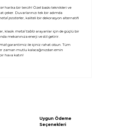
er
harika bir tercih! Özel baskı teknikleri ve
at çeker. Duvarlarınızı tek bir adımda
etal poster
ler, kaliteli bir dekorasyon alternatifi
er, klasik
metal tablo
arayanlar için de güçlü bir
da mekanınıza enerji ve stil getirir.
imat
garantimiz ile içiniz rahat olsun. Tüm
her zaman mutlu kalacağınızdan emin
ir hava katın!
Uygun Ödeme
Seçenekleri