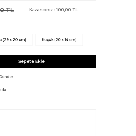
0 TL
Kazancınız : 100,00 TL
a (29 x 20 cm)
Küçük (20 x 14 cm)
Sepete Ekle
 Gönder
oda