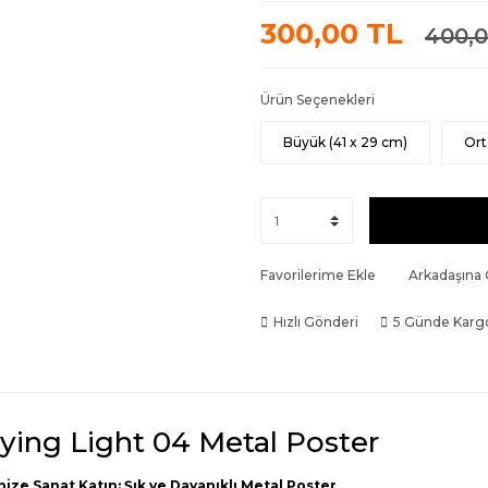
300,00 TL
400,0
Ürün Seçenekleri
Büyük (41 x 29 cm)
Ort
Favorilerime Ekle
Arkadaşına
Hızlı Gönderi
5 Günde Karg
ying Light 04 Metal Poster
nize Sanat Katın: Şık ve Dayanıklı Metal Poster