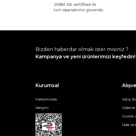
256Bit SSL sertifikası ile
tüm siparişleriniz güvende.
Bizden haberdar olmak ister misiniz ?
Kampanya ve yeni ürünlerimizi keşfedin!
Kurumsal
Alışve
Hakkımızda
Satış S
İletişim
Ödeme v
Gizlilik
İade ve