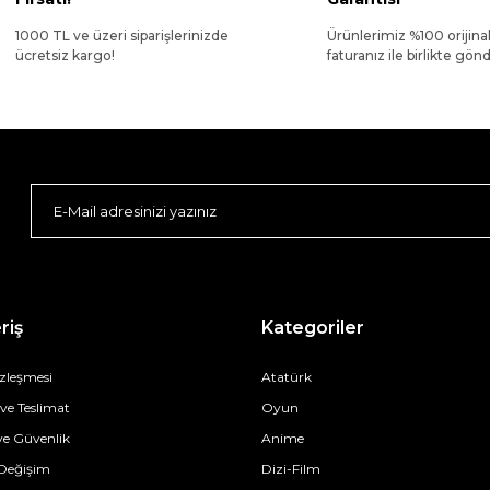
1000 TL ve üzeri siparişlerinizde
Ürünlerimiz %100 orijina
ücretsiz kargo!
faturanız ile birlikte gönde
riş
Kategoriler
özleşmesi
Atatürk
e Teslimat
Oyun
 ve Güvenlik
Anime
 Değişim
Dizi-Film