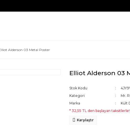
Elliot Alderson 03 Metal Poster
Elliot Alderson 03 
Stok Kodu
4JY9
Kategori
Mr. 
Marka
Kült 
* 32,55 TL den başlayan taksitlerle!
Karşılaştır