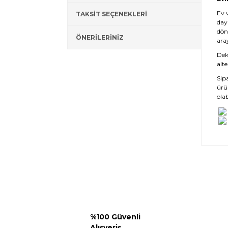
Ev 
TAKSİT SEÇENEKLERİ
day
dön
ÖNERİLERİNİZ
ara
Deko
alte
Sip
ürü
olab
%100 Güvenli
Alışveriş