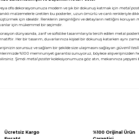
veya ofis dekorasyonunuza modern ve şık bir dokunuş katmak için
metal post
anıklı malzemelerle üretilen bu posterler, uzun ömürlü ve canlı renkleriyle dikk
üştürmek için idealdir. Renklerin zenginliğini ve detayların netliğini koruyan
m
yanlar için mükemmel bir seçimdir.
rasyon dünyasında, zarif ve sofistike tasarımlarıyla tercih edilen metal posterl
rnatiftir. Her bir tasarım, duvarlarınıza kişisel bir dokunuş katarken aynı zaman
arişinizin sorunsuz ve sağlam bir şekilde size ulaşmasını sağlayan
güvenli tesl
nlerimizde %100 memnuniyet garantisi sunuyoruz, böylece alışverişinizden 
ilirsiniz. Şimdi
metal poster
koleksiyonumuza göz atın, mekanınıza yepyeni b
Ücretsiz Kargo
%100 Orijinal Ürün
Fırsatı!
Garantisi