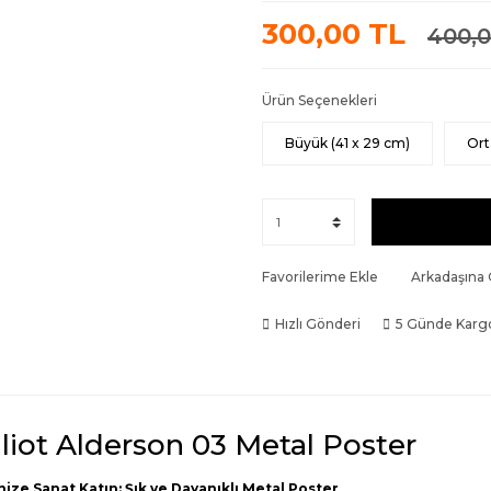
300,00 TL
400,0
Ürün Seçenekleri
Büyük (41 x 29 cm)
Ort
Favorilerime Ekle
Arkadaşına
Hızlı Gönderi
5 Günde Karg
lliot Alderson 03 Metal Poster
nize Sanat Katın: Şık ve Dayanıklı Metal Poster