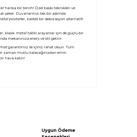
er
harika bir tercih! Özel baskı teknikleri ve
at çeker. Duvarlarınızı tek bir adımda
etal poster
ler, kaliteli bir dekorasyon alternatifi
er, klasik
metal tablo
arayanlar için de güçlü bir
da mekanınıza enerji ve stil getirir.
imat
garantimiz ile içiniz rahat olsun. Tüm
her zaman mutlu kalacağınızdan emin
ir hava katın!
Uygun Ödeme
Seçenekleri