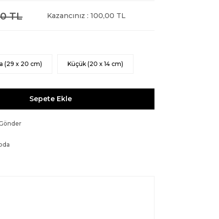
0 TL
Kazancınız : 100,00 TL
a (29 x 20 cm)
Küçük (20 x 14 cm)
Sepete Ekle
 Gönder
oda