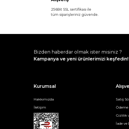
256Bit SSL sertifikası ile
tüm siparişleriniz güvende.
Bizden haberdar olmak ister misiniz ?
Kampanya ve yeni ürünlerimizi keşfedin!
Kurumsal
Alışve
Hakkımızda
Satış S
İletişim
Ödeme v
Gizlilik
İade ve