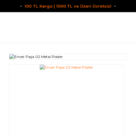
100 TL Kargo | 1000 TL ve Üzeri Ücretsiz!