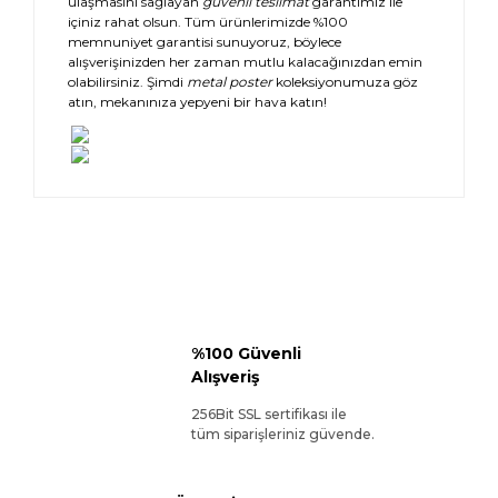
ulaşmasını sağlayan
güvenli teslimat
garantimiz ile
içiniz rahat olsun. Tüm ürünlerimizde %100
memnuniyet garantisi sunuyoruz, böylece
alışverişinizden her zaman mutlu kalacağınızdan emin
olabilirsiniz. Şimdi
metal poster
koleksiyonumuza göz
atın, mekanınıza yepyeni bir hava katın!
%100 Güvenli
Alışveriş
256Bit SSL sertifikası ile
tüm siparişleriniz güvende.