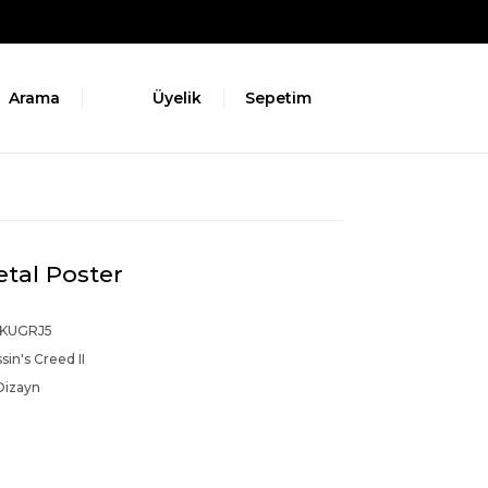
Arama
Üyelik
Sepetim
etal Poster
KUGRJ5
sin's Creed II
Dizayn