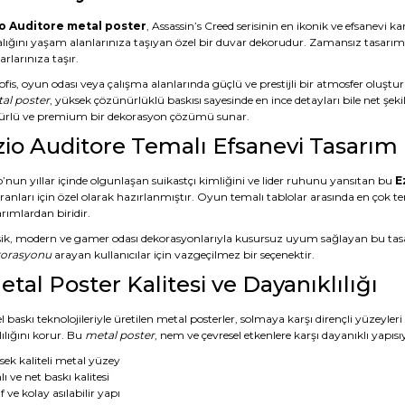
o Auditore metal poster
, Assassin’s Creed serisinin en ikonik ve efsanevi k
alığını yaşam alanlarınıza taşıyan özel bir duvar dekorudur. Zamansız tasar
rlarınıza taşır.
ofis, oyun odası veya çalışma alanlarında güçlü ve prestijli bir atmosfer oluşt
al poster
, yüksek çözünürlüklü baskısı sayesinde en ince detayları bile net şek
rlü ve premium bir dekorasyon çözümü sunar.
zio Auditore Temalı Efsanevi Tasarım
o’nun yıllar içinde olgunlaşan suikastçı kimliğini ve lider ruhunu yansıtan bu
E
anları için özel olarak hazırlanmıştır. Oyun temalı tablolar arasında en çok te
rımlardan biridir.
sik, modern ve gamer odası dekorasyonlarıyla kusursuz uyum sağlayan bu tasa
orasyonu
arayan kullanıcılar için vazgeçilmez bir seçenektir.
etal Poster Kalitesi ve Dayanıklılığı
 baskı teknolojileriyle üretilen metal posterler, solmaya karşı dirençli yüzeyle
ılığını korur. Bu
metal poster
, nem ve çevresel etkenlere karşı dayanıklı yapısı
sek kaliteli metal yüzey
ı ve net baskı kalitesi
f ve kolay asılabilir yapı