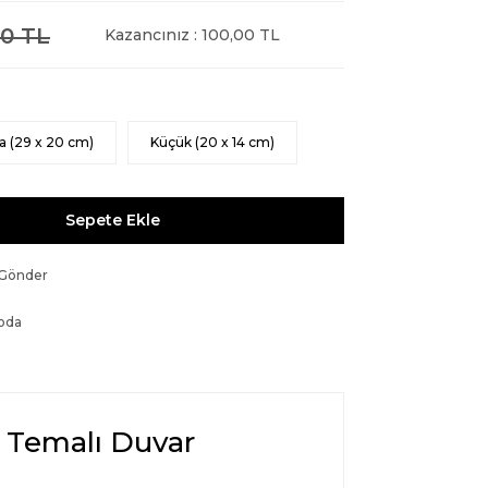
0 TL
Kazancınız : 100,00 TL
a (29 x 20 cm)
Küçük (20 x 14 cm)
Sepete Ekle
 Gönder
oda
n Temalı Duvar