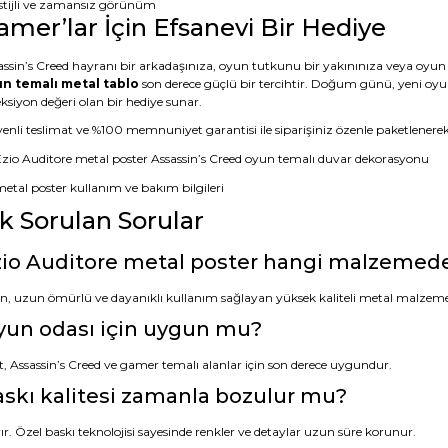
stijli ve zamansız görünüm
amer’lar İçin Efsanevi Bir Hediye
assin’s Creed hayranı bir arkadaşınıza, oyun tutkunu bir yakınınıza veya oyun t
n temalı metal tablo
son derece güçlü bir tercihtir. Doğum günü, yeni oyu
ksiyon değeri olan bir hediye sunar.
nli teslimat ve %100 memnuniyet garantisi ile siparişiniz özenle paketlenerek a
ık Sorulan Sorular
io Auditore metal poster hangi malzemeden
n, uzun ömürlü ve dayanıklı kullanım sağlayan yüksek kaliteli metal malzeme
yun odası için uygun mu?
t, Assassin’s Creed ve gamer temalı alanlar için son derece uygundur.
skı kalitesi zamanla bozulur mu?
r. Özel baskı teknolojisi sayesinde renkler ve detaylar uzun süre korunur.