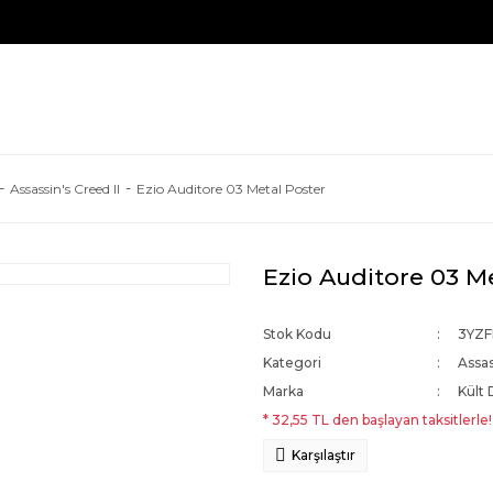
Assassin's Creed II
Ezio Auditore 03 Metal Poster
Ezio Auditore 03 M
Stok Kodu
3YZF
Kategori
Assas
Marka
Kült 
* 32,55 TL den başlayan taksitlerle!
Karşılaştır