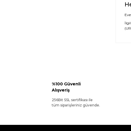
He
Evet
İlgi
(URL
%100 Güvenli
Alışveriş
256Bit SSL sertifikası ile
tüm siparişleriniz güvende.