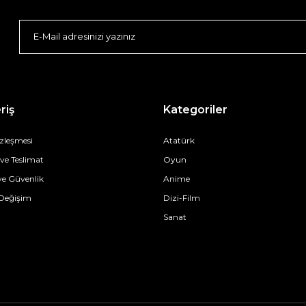
riş
Kategoriler
özleşmesi
Atatürk
e Teslimat
Oyun
 ve Güvenlik
Anime
 Değişim
Dizi-Film
Sanat