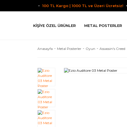
100 TL Kargo | 1000 TL ve Üzeri Ücretsiz!
KIŞIYE ÖZEL ÜRÜNLER
METAL POSTERLER
Anasayfa
Metal Posterler
Oyun
Assassin's Creed