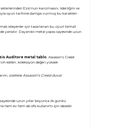
arakterlerinden Ezio’nun karizmasını, liderliğini ve
ımıyla oyun tarihine damga vurmuş bu karakteri
urmak isteyenler için tasarlanan bu
oyun temalı
ilde yansıtır. Dayanıklı metal yapısı sayesinde uzun
zio Auditore metal tablo
, Assassin’s Creed
rcih edilen, koleksiyon değeri yüksek
rım, özellikle
Assassin’s Creed duvar
ri sayesinde uzun yıllar boyunca ilk günkü
yla hem ev hem de ofis kullanımı için idealdir.