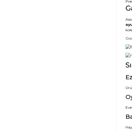
Pre
G
Ass
oyu
kole
Güve
S
Ez
Ürü
O
Eve
Ba
Hayı