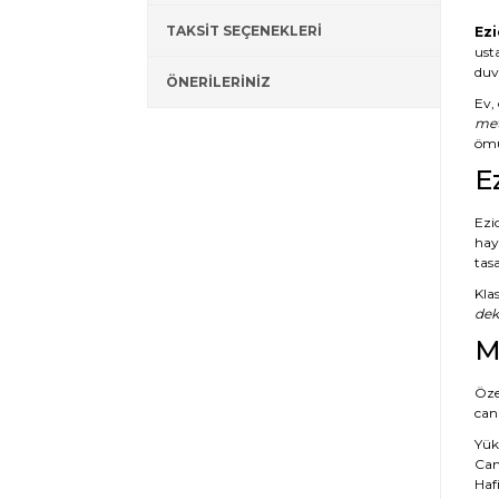
TAKSİT SEÇENEKLERİ
Ezi
ust
duva
ÖNERİLERİNİZ
Ev, 
met
ömü
E
Ezi
hayr
tasa
Kla
dek
M
Özel
canl
Yük
Canl
Hafi