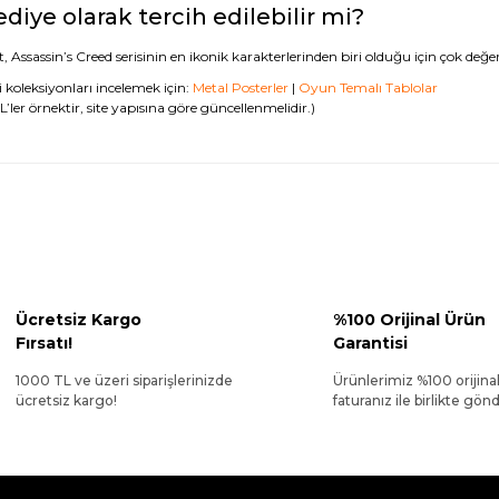
diye olarak tercih edilebilir mi?
, Assassin’s Creed serisinin en ikonik karakterlerinden biri olduğu için çok değerl
li koleksiyonları incelemek için:
Metal Posterler
|
Oyun Temalı Tablolar
’ler örnektir, site yapısına göre güncellenmelidir.)
Ücretsiz Kargo
%100 Orijinal Ürün
Fırsatı!
Garantisi
1000 TL ve üzeri siparişlerinizde
Ürünlerimiz %100 orijina
ücretsiz kargo!
faturanız ile birlikte gönde