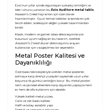
Ezio’nun yıllar içinde olgunlaşan suikastçı kimliğini ve
lider ruhunu yansıtan bu
Ezio Auditore metal tablo
,
Assassin’s Creed hayranları için özel olarak
hazırlanmıştır. Oyun temalı tablolar arasında en çok
tercih edilen, koleksiyon değeri yüksek tasarımlardan
biridir.
Klasik, modern ve gamer odası dekorasyonlarıyla
kusursuz uyum sağlayan bu tasarım, özellikle
Assassin’s Creed duvar dekorasyonu
arayan
kullanıcılar için vazgeçilmez bir seçenektir.
Metal Poster Kalitesi ve
Dayanıklılığı
Özel baskı teknolojileriyle üretilen metal posterler,
solmaya karşı dirençli yüzeyleri sayesinde uzun yıllar
boyunca ilk günkü canlılığını korur. Bu
metal poster
,
nem ve çevresel etkenlere karşı dayanıklı yapısıyla hem
ev hem de ofis kullanımı için idealdir.
Yüksek kaliteli metal yüzey
Canlı ve net baskı kalitesi
Hafif ve kolay asılabilir yapı
Prestijli ve zamansız görünüm