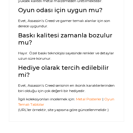
yüksek kaliteli metal malzemeden üretilmektedir.
Oyun odası için uygun mu?
Evet, Assassin’s Creed ve gamer temalı alanlar için son
derece uygundur.
Baskı kalitesi zamanla bozulur
mu?
Hayır. Özel baskı teknolojisi sayesinde renkler ve detaylar
uzun süre korunur.
Hediye olarak tercih edilebilir
mi?
Evet, Assassin’s Creed serisinin en ikonik karakterlerinden
biri olduğu için çok değerli bir hediyedir.
İlgili koleksiyonları incelemek için:
Metal Posterler
|
Oyun
Temalı Tablolar
(URL’ler örnektir, site yapısına göre güncellenmelidir.)