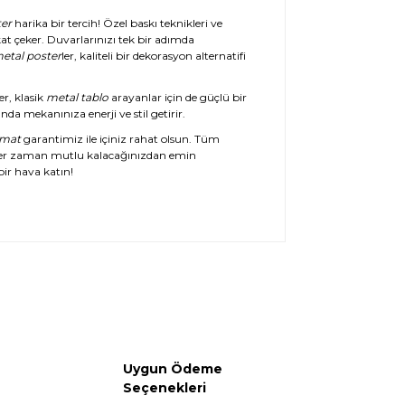
er
harika bir tercih! Özel baskı teknikleri ve
at çeker. Duvarlarınızı tek bir adımda
etal poster
ler, kaliteli bir dekorasyon alternatifi
er, klasik
metal tablo
arayanlar için de güçlü bir
da mekanınıza enerji ve stil getirir.
imat
garantimiz ile içiniz rahat olsun. Tüm
her zaman mutlu kalacağınızdan emin
ir hava katın!
Uygun Ödeme
Seçenekleri