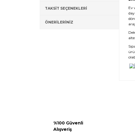
Ev 
TAKSİT SEÇENEKLERİ
day
dön
ÖNERİLERİNİZ
ara
Deko
alte
Sip
ürü
olab
%100 Güvenli
Alışveriş