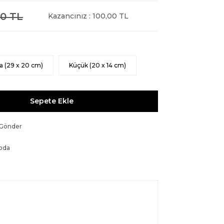
0 TL
Kazancınız : 100,00 TL
a (29 x 20 cm)
Küçük (20 x 14 cm)
Sepete Ekle
 Gönder
oda