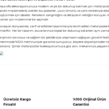
veya ofis dekorasyonunuza modern ve şık bir dokunuş katmak için
metal post
anıklı malzemelerle üretilen bu posterler, uzun ömürlü ve canlı renkleriyle dikk
üştürmek için idealdir. Renklerin zenginliğini ve detayların netliğini koruyan
m
yanlar için mükemmel bir seçimdir.
rasyon dünyasında, zarif ve sofistike tasarımlarıyla tercih edilen metal posterl
rnatiftir. Her bir tasarım, duvarlarınıza kişisel bir dokunuş katarken aynı zaman
arişinizin sorunsuz ve sağlam bir şekilde size ulaşmasını sağlayan
güvenli tesl
nlerimizde %100 memnuniyet garantisi sunuyoruz, böylece alışverişinizden 
ilirsiniz. Şimdi
metal poster
koleksiyonumuza göz atın, mekanınıza yepyeni b
Ücretsiz Kargo
%100 Orijinal Ürün
Fırsatı!
Garantisi