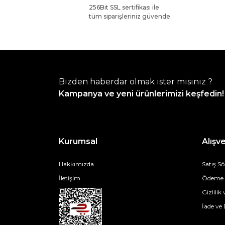
256Bit SSL sertifikası ile
tüm siparişleriniz güvende.
Bizden haberdar olmak ister misiniz ?
Kampanya ve yeni ürünlerimizi keşfedin!
Kurumsal
Alışve
Hakkımızda
Satış S
İletişim
Ödeme v
Gizlilik
İade ve