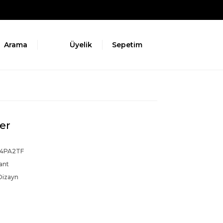
Arama
Üyelik
Sepetim
er
4PA2TF
ant
Dizayn