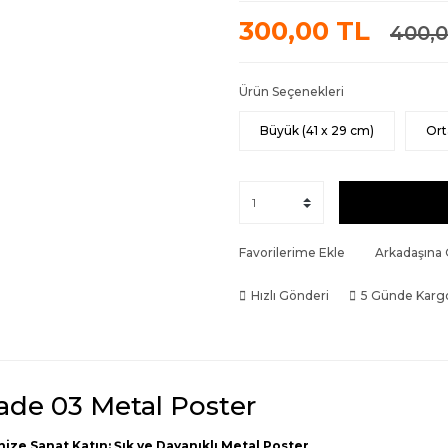
300,00 TL
400,0
Ürün Seçenekleri
Büyük (41 x 29 cm)
Ort
Favorilerime Ekle
Arkadaşına
Hızlı Gönderi
5 Günde Karg
ade 03 Metal Poster
nize Sanat Katın: Şık ve Dayanıklı Metal Poster