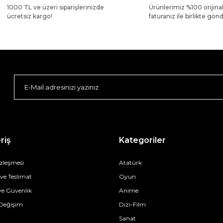
1000 TL ve üzeri siparişlerinizde
Ürünlerimiz %100 orijina
ücretsiz kargo!
faturanız ile birlikte gönde
riş
Kategoriler
özleşmesi
Atatürk
e Teslimat
Oyun
 ve Güvenlik
Anime
 Değişim
Dizi-Film
Sanat