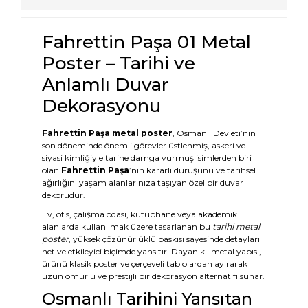
Fahrettin Paşa 01 Metal
Poster – Tarihi ve
Anlamlı Duvar
Dekorasyonu
Fahrettin Paşa metal poster
, Osmanlı Devleti’nin
son döneminde önemli görevler üstlenmiş, askeri ve
siyasi kimliğiyle tarihe damga vurmuş isimlerden biri
olan
Fahrettin Paşa
’nın kararlı duruşunu ve tarihsel
ağırlığını yaşam alanlarınıza taşıyan özel bir duvar
dekorudur.
Ev, ofis, çalışma odası, kütüphane veya akademik
alanlarda kullanılmak üzere tasarlanan bu
tarihi metal
poster
, yüksek çözünürlüklü baskısı sayesinde detayları
net ve etkileyici biçimde yansıtır. Dayanıklı metal yapısı,
ürünü klasik poster ve çerçeveli tablolardan ayırarak
uzun ömürlü ve prestijli bir dekorasyon alternatifi sunar.
Osmanlı Tarihini Yansıtan