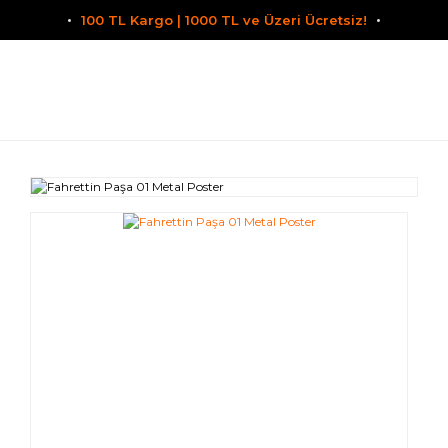
100 TL Kargo | 1000 TL ve Üzeri Ücretsiz!