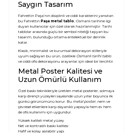
Saygın Tasarım
Fahrettin Paşa’nın disiplinli ve ciddi karakterini yansıtan
bu Fahrettin
Paşa metal tablo
, Osmanlı tarihine ilgi
duyan kullanıcılar için özel olarak hazırlanmıştır. Tarihi
tablolar arasında güçlü bir sembol niteliği taşıyan bu
tasarım, bulunduğu ortama entelektüel bir derinlik
katar.
Klasik, minimalist ve kurumsal dekorasyon stilleriyle
uyum sağlayan bu ürün, özellikle
Osmanlı tarihi tablo
ve ciddi ofis dekorasyonu arayanlar için ideal bir tercihtir.
Metal Poster Kalitesi ve
Uzun Ömürlü Kullanım
Özel baskı teknikleriyle üretilen metal posterler, solmaya
karşı dirençli yüzeyleri sayesinde uzun yıllar boyunca ilk
günkü görünümünü korur. Bu
metal poster
, nem ve
çevresel etkenlere karşı dayanıklı yapısıyla hem ev hem
de ofis kullanımı için uygundur.
Yüksek kaliteli metal yüzey
Net ve kontrastlı baskı kalitesi
Hafif ve kolay asılabilir yapı