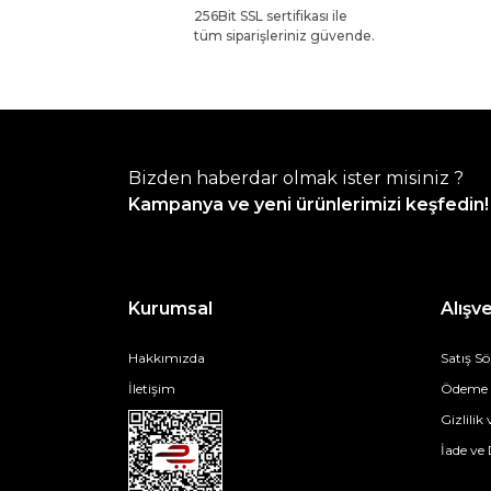
256Bit SSL sertifikası ile
tüm siparişleriniz güvende.
Bizden haberdar olmak ister misiniz ?
Kampanya ve yeni ürünlerimizi keşfedin!
Kurumsal
Alışve
Hakkımızda
Satış S
İletişim
Ödeme v
Gizlilik
İade ve