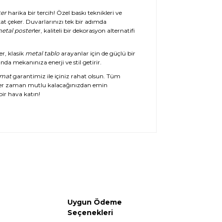
er
harika bir tercih! Özel baskı teknikleri ve
at çeker. Duvarlarınızı tek bir adımda
etal poster
ler, kaliteli bir dekorasyon alternatifi
er, klasik
metal tablo
arayanlar için de güçlü bir
da mekanınıza enerji ve stil getirir.
imat
garantimiz ile içiniz rahat olsun. Tüm
her zaman mutlu kalacağınızdan emin
ir hava katın!
Uygun Ödeme
Seçenekleri