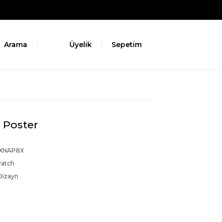
Arama
Üyelik
Sepetim
 Poster
XNAP8X
watch
Dizayn