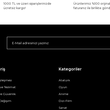
1000 TL ve üzeri siparişlerinizde
Ürünlerimiz %100 orijina
ücretsiz kargo!
faturanız ile birlikte gönde
riş
Kategoriler
özleşmesi
Atatürk
e Teslimat
Oyun
 ve Güvenlik
Anime
 Değişim
Dizi-Film
Sanat