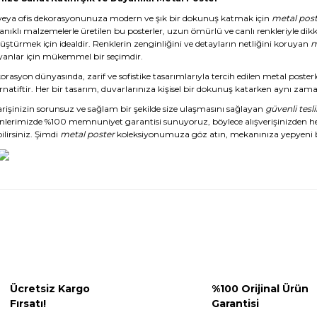
veya ofis dekorasyonunuza modern ve şık bir dokunuş katmak için
metal post
anıklı malzemelerle üretilen bu posterler, uzun ömürlü ve canlı renkleriyle dikk
üştürmek için idealdir. Renklerin zenginliğini ve detayların netliğini koruyan
m
yanlar için mükemmel bir seçimdir.
rasyon dünyasında, zarif ve sofistike tasarımlarıyla tercih edilen metal posterl
rnatiftir. Her bir tasarım, duvarlarınıza kişisel bir dokunuş katarken aynı zaman
arişinizin sorunsuz ve sağlam bir şekilde size ulaşmasını sağlayan
güvenli tesl
nlerimizde %100 memnuniyet garantisi sunuyoruz, böylece alışverişinizden 
ilirsiniz. Şimdi
metal poster
koleksiyonumuza göz atın, mekanınıza yepyeni b
Ücretsiz Kargo
%100 Orijinal Ürün
Fırsatı!
Garantisi