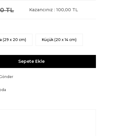
0 TL
Kazancınız : 100,00 TL
a (29 x 20 cm)
Küçük (20 x 14 cm)
Sepete Ekle
 Gönder
oda