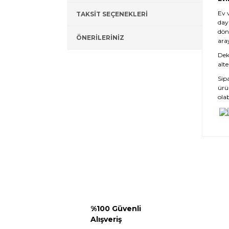
Ev 
TAKSİT SEÇENEKLERİ
day
dön
ÖNERİLERİNİZ
ara
Deko
alte
Sip
ürü
olab
%100 Güvenli
Alışveriş