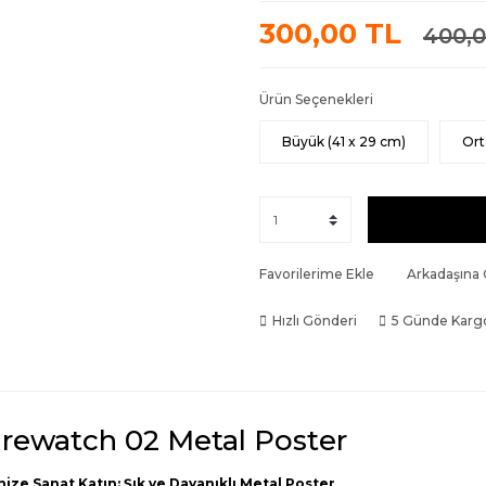
300,00 TL
400,0
Ürün Seçenekleri
Büyük (41 x 29 cm)
Ort
Favorilerime Ekle
Arkadaşına
Hızlı Gönderi
5 Günde Karg
irewatch 02 Metal Poster
nize Sanat Katın: Şık ve Dayanıklı Metal Poster