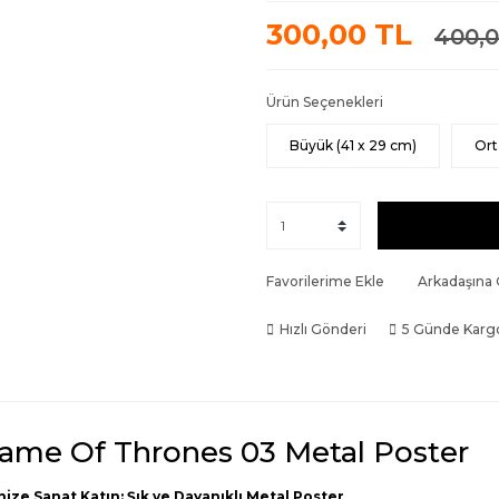
300,00 TL
400,0
Ürün Seçenekleri
Büyük (41 x 29 cm)
Ort
Favorilerime Ekle
Arkadaşına
Hızlı Gönderi
5 Günde Karg
ame Of Thrones 03 Metal Poster
nize Sanat Katın: Şık ve Dayanıklı Metal Poster