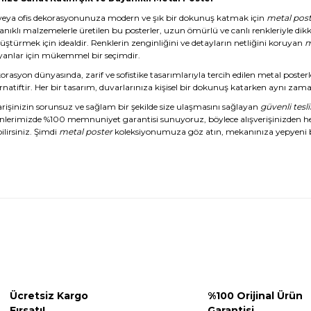
veya ofis dekorasyonunuza modern ve şık bir dokunuş katmak için
metal post
anıklı malzemelerle üretilen bu posterler, uzun ömürlü ve canlı renkleriyle dikk
üştürmek için idealdir. Renklerin zenginliğini ve detayların netliğini koruyan
m
yanlar için mükemmel bir seçimdir.
rasyon dünyasında, zarif ve sofistike tasarımlarıyla tercih edilen metal posterl
rnatiftir. Her bir tasarım, duvarlarınıza kişisel bir dokunuş katarken aynı zaman
arişinizin sorunsuz ve sağlam bir şekilde size ulaşmasını sağlayan
güvenli tesl
nlerimizde %100 memnuniyet garantisi sunuyoruz, böylece alışverişinizden 
ilirsiniz. Şimdi
metal poster
koleksiyonumuza göz atın, mekanınıza yepyeni b
Ücretsiz Kargo
%100 Orijinal Ürün
Fırsatı!
Garantisi