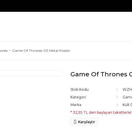
ones
Game Of Thrones 03 Metal Poster
Game Of Thrones 0
Stok Kodu
WZH
Kategori
Game
Marka
Kült 
* 32,55 TL den başlayan taksitlerle!
Karşılaştır