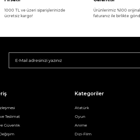
1000 TL ve üzeri siparişlerinizde
Ürünlerimiz %100 orijina
ücretsiz kargo!
faturanız ile birlikte gönde
riş
Kategoriler
özleşmesi
Atatürk
e Teslimat
Oyun
 ve Güvenlik
Anime
 Değişim
Dizi-Film