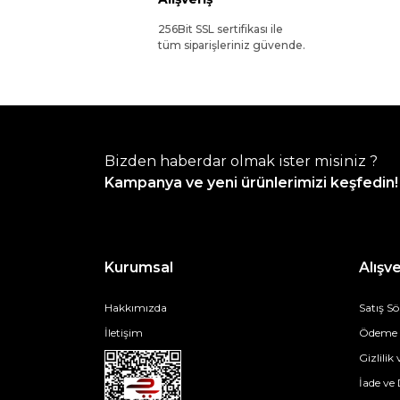
256Bit SSL sertifikası ile
tüm siparişleriniz güvende.
Bizden haberdar olmak ister misiniz ?
Kampanya ve yeni ürünlerimizi keşfedin!
Kurumsal
Alışve
Hakkımızda
Satış S
İletişim
Ödeme v
Gizlilik
İade ve