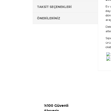
Ev 
TAKSİT SEÇENEKLERİ
day
dön
ÖNERİLERİNİZ
ara
Deko
alte
Sip
ürü
olab
%100 Güvenli
Alışveriş