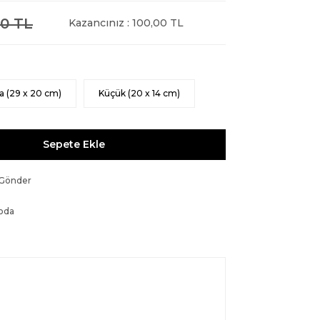
0 TL
Kazancınız : 100,00 TL
a (29 x 20 cm)
Küçük (20 x 14 cm)
Sepete Ekle
 Gönder
oda