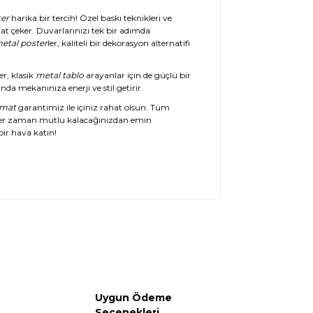
er
harika bir tercih! Özel baskı teknikleri ve
at çeker. Duvarlarınızı tek bir adımda
etal poster
ler, kaliteli bir dekorasyon alternatifi
er, klasik
metal tablo
arayanlar için de güçlü bir
da mekanınıza enerji ve stil getirir.
imat
garantimiz ile içiniz rahat olsun. Tüm
her zaman mutlu kalacağınızdan emin
ir hava katın!
Uygun Ödeme
Seçenekleri